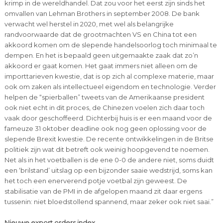
krimp in de wereldhandel. Dat zou voor het eerst zijn sinds het
omvallen van Lehman Brothers in september 2008. De bank
verwacht wel herstel in 2020, met wel als belangrijke
randvoorwaarde dat de grootmachten VS en China tot een
akkoord komen om de slepende handelsoorlog toch minimaal te
dempen. En het is bepaald geen uitgemaakte zaak dat zo’n
akkoord er gaat komen. Het gaat immers niet alleen om de
importtarieven kwestie, dat is op zich al complexe materie, maar
ook om zaken als intellectueel eigendom en technologie. Verder
helpen de “spierballen” tweets van de Amerikaanse president
ook niet echt in dit proces, de Chinezen voelen zich daar toch
vaak door geschoffeerd. Dichterbij huis is er een maand voor de
fameuze 31 oktober deadline ook nog geen oplossing voor de
slepende Brexit kwestie. De recente ontwikkelingen in de Britse
politiek zijn wat dit betreft ook weinig hoopgevend te noemen.
Net als in het voetballen is de ene 0-0 de andere niet, soms duidt
een ‘brilstand’ uitslag op een bijzonder saaie wedstrijd, soms kan
het toch een enerverend potje voetbal zijn geweest. De
stabilisatie van de PMI in de afgelopen maand zit daar ergens
tussenin: niet bloedstollend spannend, maar zeker ook niet saai.”
Nieuwe export orders index