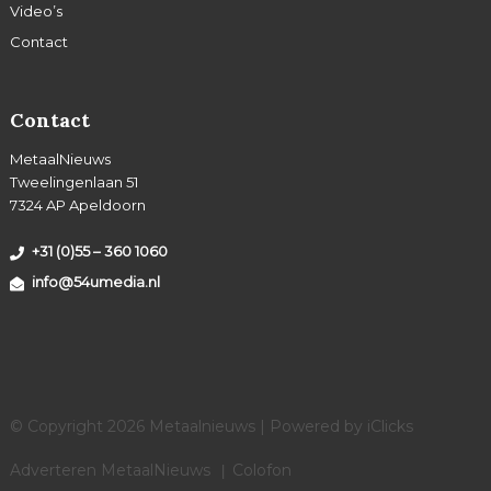
Video’s
Contact
Contact
MetaalNieuws
Tweelingenlaan 51
7324 AP Apeldoorn
+31 (0)55 – 360 1060
info@54umedia.nl
© Copyright 2026 Metaalnieuws | Powered by
iClicks
Adverteren MetaalNieuws
Colofon