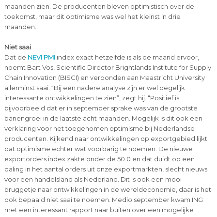
maanden zien. De producenten bleven optimistisch over de
toekomst, maar dit optimisme was wel het kleinst in drie
maanden.
Niet saai
Dat de
NEVI PMI
index exact hetzelfde is als de maand ervoor,
noemt Bart Vos, Scientific Director Brightlands Institute for Supply
Chain Innovation (BISCI) en verbonden aan Maastricht University
allerminst saai. “Bij een nadere analyse zijn er wel degelijk
interessante ontwikkelingen te zien”, zegt hij. “Positief is
bijvoorbeeld dat er in september sprake was van de grootste
banengroei in de laatste acht maanden. Mogelijk is dit ook een
verklaring voor het toegenomen optimisme bij Nederlandse
producenten. Kijkend naar ontwikkelingen op exportgebied lijkt
dat optimisme echter wat voorbarig te noemen. De nieuwe
exportorders index zakte onder de 50.0 en dat duidt op een
daling in het aantal orders uit onze exportmarkten, slecht nieuws
voor een handelsland als Nederland. Dit is ook een mooi
bruggetje naar ontwikkelingen in de wereldeconomie, daar is het
ook bepaald niet saai te noemen. Medio september kwam ING
met een interessant rapport naar buiten over een mogelijke