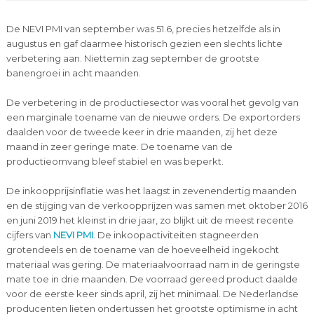
De NEVI PMI van september was 51.6, precies hetzelfde als in
augustus en gaf daarmee historisch gezien een slechts lichte
verbetering aan. Niettemin zag september de grootste
banengroei in acht maanden.
De verbetering in de productiesector was vooral het gevolg van
een marginale toename van de nieuwe orders. De exportorders
daalden voor de tweede keer in drie maanden, zij het deze
maand in zeer geringe mate. De toename van de
productieomvang bleef stabiel en was beperkt.
De inkoopprijsinflatie was het laagst in zevenendertig maanden
en de stijging van de verkoopprijzen was samen met oktober 2016
en juni 2019 het kleinst in drie jaar, zo blijkt uit de meest recente
cijfers van
NEVI PMI
. De inkoopactiviteiten stagneerden
grotendeels en de toename van de hoeveelheid ingekocht
materiaal was gering. De materiaalvoorraad nam in de geringste
mate toe in drie maanden. De voorraad gereed product daalde
voor de eerste keer sinds april, zij het minimaal. De Nederlandse
producenten lieten ondertussen het grootste optimisme in acht