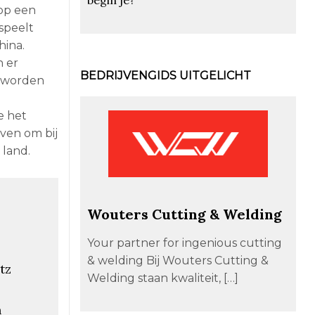
 op een
speelt
hina.
n er
BEDRIJVENGIDS UITGELICHT
l worden
e het
even om bij
 land.
Wouters Cutting & Welding
Your partner for ingenious cutting
& welding Bij Wouters Cutting &
tz
Welding staan kwaliteit, […]
n