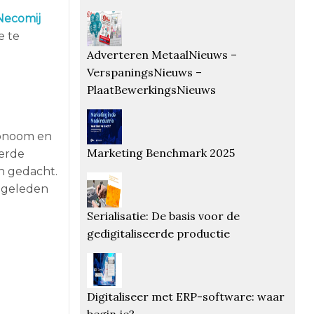
Necomij
e te
Adverteren MetaalNieuws –
VerspaningsNieuws –
PlaatBewerkingsNieuws
conoom en
Marketing Benchmark 2025
eerde
an gedacht.
n geleden
Serialisatie: De basis voor de
gedigitaliseerde productie
Digitaliseer met ERP-software: waar
begin je?