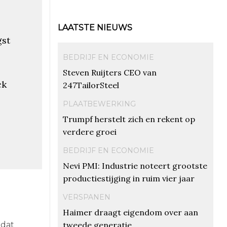
LAATSTE NIEUWS
gst
BEDRIJF EN ECONOMIE
Steven Ruijters CEO van
ck
247TailorSteel
PLAATBEWERKING
Trumpf herstelt zich en rekent op
verdere groei
BEDRIJF EN ECONOMIE
Nevi PMI: Industrie noteert grootste
productiestijging in ruim vier jaar
VERSPANEN
Haimer draagt eigendom over aan
tweede generatie
 dat