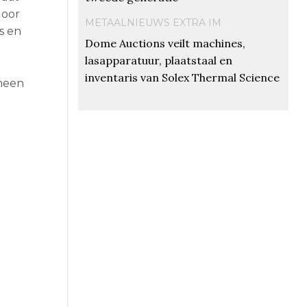
door
METAALNIEUWS EXTRA IM
s en
Dome Auctions veilt machines,
lasapparatuur, plaatstaal en
inventaris van Solex Thermal Science
emeen