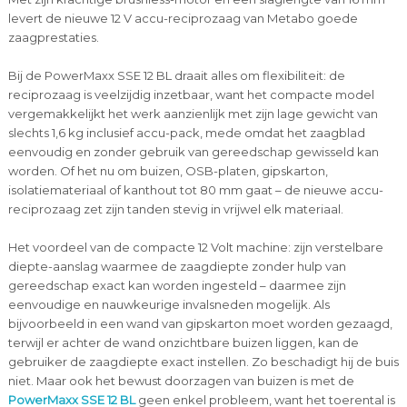
levert de nieuwe 12 V accu-reciprozaag van Metabo goede
zaagprestaties.
Bij de PowerMaxx SSE 12 BL draait alles om flexibiliteit: de
reciprozaag is veelzijdig inzetbaar, want het compacte model
vergemakkelijkt het werk aanzienlijk met zijn lage gewicht van
slechts 1,6 kg inclusief accu-pack, mede omdat het zaagblad
eenvoudig en zonder gebruik van gereedschap gewisseld kan
worden. Of het nu om buizen, OSB-platen, gipskarton,
isolatiemateriaal of kanthout tot 80 mm gaat – de nieuwe accu-
reciprozaag zet zijn tanden stevig in vrijwel elk materiaal.
Het voordeel van de compacte 12 Volt machine: zijn verstelbare
diepte-aanslag waarmee de zaagdiepte zonder hulp van
gereedschap exact kan worden ingesteld – daarmee zijn
eenvoudige en nauwkeurige invalsneden mogelijk. Als
bijvoorbeeld in een wand van gipskarton moet worden gezaagd,
terwijl er achter de wand onzichtbare buizen liggen, kan de
gebruiker de zaagdiepte exact instellen. Zo beschadigt hij de buis
niet. Maar ook het bewust doorzagen van buizen is met de
PowerMaxx SSE 12 BL
geen enkel probleem, want het toerental is