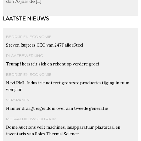
dan 70 jaar dé […]
LAATSTE NIEUWS
BEDRIJF EN ECONOMIE
Steven Ruijters CEO van 247TailorSteel
PLAATBEWERKING
Trumpf herstelt zich en rekent op verdere groei
BEDRIJF EN ECONOMIE
Nevi PMI: Industrie noteert grootste productiestijging in ruim
vier jaar
VERSPANEN
Haimer draagt eigendom over aan tweede generatie
METAALNIEUWS EXTRA IM
Dome Auctions veilt machines, lasapparatuur, plaatstaal en
inventaris van Solex Thermal Science