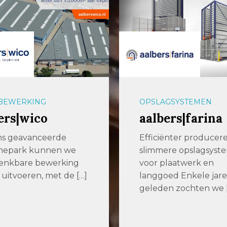
BEWERKING
OPSLAGSYSTEMEN
ers|wico
aalbers|farina
ns geavanceerde
Efficiënter producer
nepark kunnen we
slimmere opslagsyst
denkbare bewerking
voor plaatwerk en
 uitvoeren, met de […]
langgoed Enkele jar
geleden zochten we 