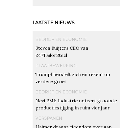
LAATSTE NIEUWS
BEDRIJF EN ECONOMIE
Steven Ruijters CEO van
247TailorSteel
PLAATBEWERKING
Trumpf herstelt zich en rekent op
verdere groei
BEDRIJF EN ECONOMIE
Nevi PMI: Industrie noteert grootste
productiestijging in ruim vier jaar
VERSPANEN
Haimer draagt eigendom over aan