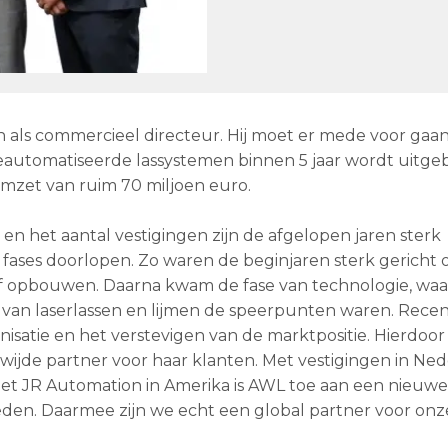
den als commercieel directeur. Hij moet er mede voor gaa
eautomatiseerde lassystemen binnen 5 jaar wordt uitg
omzet van ruim 70 miljoen euro.
 en het aantal vestigingen zijn de afgelopen jaren sterk
rse fases doorlopen. Zo waren de beginjaren sterk gericht 
f opbouwen. Daarna kwam de fase van technologie, waar
 van laserlassen en lijmen de speerpunten waren. Recent
isatie en het verstevigen van de marktpositie. Hierdoor
wijde partner voor haar klanten. Met vestigingen in Ned
met JR Automation in Amerika is AWL toe aan een nieuwe
eden. Daarmee zijn we echt een global partner voor onz