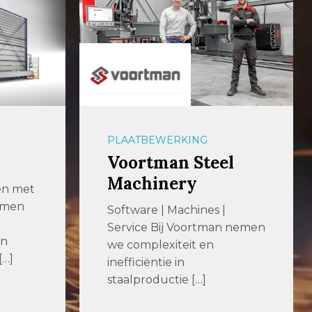
PLAATBEWERKING
Voortman Steel
Machinery
en met
emen
Software | Machines |
Service Bij Voortman nemen
en
we complexiteit en
[…]
inefficiëntie in
staalproductie […]