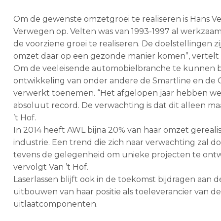
Om de gewenste omzetgroei te realiseren is Hans Vel
Verwegen op. Velten was van 1993-1997 al werkzaam 
de voorziene groei te realiseren. De doelstellingen z
omzet daar op een gezonde manier komen”, vertelt 
Om de veeleisende automobielbranche te kunnen bli
ontwikkeling van onder andere de Smartline en de Q
verwerkt toenemen. “Het afgelopen jaar hebben we 
absoluut record. De verwachting is dat dit alleen ma
’t Hof.
In 2014 heeft AWL bijna 20% van haar omzet gereal
industrie. Een trend die zich naar verwachting zal do
tevens de gelegenheid om unieke projecten te ontwik
vervolgt Van ’t Hof.
Laserlassen blijft ook in de toekomst bijdragen aan d
uitbouwen van haar positie als toeleverancier van 
uitlaatcomponenten.