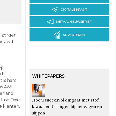
DIGITALE KRANT
METAALNIEUWSBRIEF
n zorgen
ADVERTEREN
ebouwd
op
bij
WHITEPAPERS
 is hard
 is AWL
erland,
Hoe u succesvol omgaat met stof,
 fase. “We
lawaai en trillingen bij het zagen en
e klanten.
slijpen