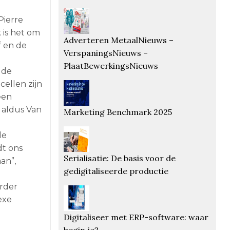
Pierre
 is het om
Adverteren MetaalNieuws –
f en de
VerspaningsNieuws –
PlaatBewerkingsNieuws
 de
ellen zijn
een
, aldus Van
Marketing Benchmark 2025
de
dt ons
Serialisatie: De basis voor de
an”,
gedigitaliseerde productie
erder
exe
Digitaliseer met ERP-software: waar
begin je?