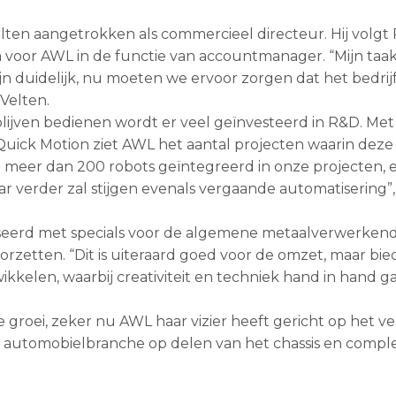
ten aangetrokken als commercieel directeur. Hij volgt 
voor AWL in de functie van accountmanager. “Mijn taak
ijn duidelijk, nu moeten we ervoor zorgen dat het bedrij
Velten.
jven bedienen wordt er veel geïnvesteerd in R&D. Met
uick Motion ziet AWL het aantal projecten waarin deze c
meer dan 200 robots geïntegreerd in onze projecten, 
ar verder zal stijgen evenals vergaande automatisering”
iseerd met specials voor de algemene metaalverwerken
orzetten. “Dit is uiteraard goed voor de omzet, maar bie
kelen, waarbij creativiteit en techniek hand in hand ga
e groei, zeker nu AWL haar vizier heeft gericht op het v
de automobielbranche op delen van het chassis en compl