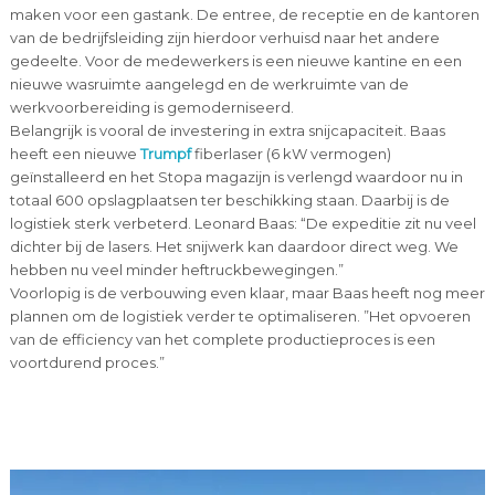
maken voor een gastank. De entree, de receptie en de kantoren
van de bedrijfsleiding zijn hierdoor verhuisd naar het andere
gedeelte. Voor de medewerkers is een nieuwe kantine en een
nieuwe wasruimte aangelegd en de werkruimte van de
werkvoorbereiding is gemoderniseerd.
Belangrijk is vooral de investering in extra snijcapaciteit. Baas
heeft een nieuwe
Trumpf
fiberlaser (6 kW vermogen)
geïnstalleerd en het Stopa magazijn is verlengd waardoor nu in
totaal 600 opslagplaatsen ter beschikking staan. Daarbij is de
logistiek sterk verbeterd. Leonard Baas: “De expeditie zit nu veel
dichter bij de lasers. Het snijwerk kan daardoor direct weg. We
hebben nu veel minder heftruckbewegingen.”
Voorlopig is de verbouwing even klaar, maar Baas heeft nog meer
plannen om de logistiek verder te optimaliseren. ”Het opvoeren
van de efficiency van het complete productieproces is een
voortdurend proces.”