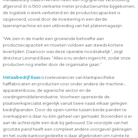
afgerond. Er is 1500 vierkante meter productieruimte bijgekomen,
de logistiek is sterk verbeterd en de productiecapaciteit is
opgevoerd, vooral door de investering in een derde
lasersnijmachine en een uitbreiding van het platenmagazijn.
“We zien in de markt een groeiende behoefte aan
productiecapaciteit en moeten voldoen aan steeds kortere
levertijden. Daarvoor was deze operatie noodzakelijk”, zegt
directeur Leonard Baas. “Alles is nu anders ingericht, zodat onze
producten nog sneller door de organisatie gaan.”
Metaalbedrijf Baas
is toeleverancier van klantspecifieke
halffabricaten en producten voor onder andere de machine-,
apparatenbouw, de agrarische sector en de
voedingsmiddelenindustrie. Voorheen opereerde de
plaatwerkspecialist eigenlijk vanuit twee naast elkaar gelegen
bedrijfspanden. Door de open ruimte tussen beide panden te
overkappen is daar nu één geheel van gemaakt. Bovendien is er
aan de achterzijde een stuk bij gebouwd. De voorzijde van het
grootste pand heeft een compleet andere voorgevel gekregen
en het oude kantoorgedeelte is daar afgebroken om ruimte te