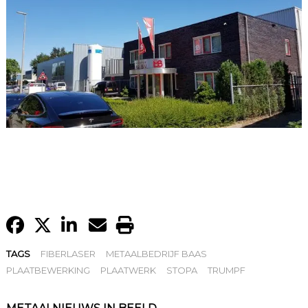
TAGS
FIBERLASER
METAALBEDRIJF BAAS
PLAATBEWERKING
PLAATWERK
STOPA
TRUMPF