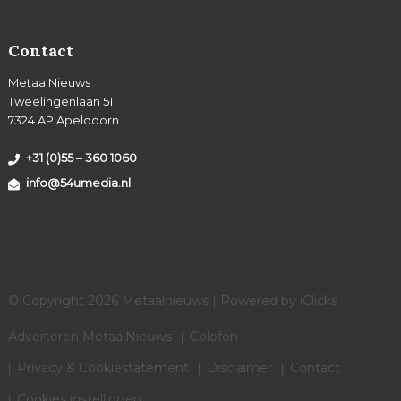
Contact
MetaalNieuws
Tweelingenlaan 51
7324 AP Apeldoorn
+31 (0)55 – 360 1060
info@54umedia.nl
© Copyright 2026 Metaalnieuws | Powered by
iClicks
Adverteren MetaalNieuws
Colofon
Privacy & Cookiestatement
Disclaimer
Contact
Cookies instellingen