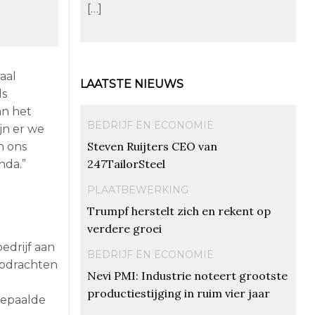
[…]
aal
LAATSTE NIEUWS
ls
n het
BEDRIJF EN ECONOMIE
jn er we
Steven Ruijters CEO van
n ons
247TailorSteel
nda.”
PLAATBEWERKING
Trumpf herstelt zich en rekent op
verdere groei
edrijf aan
BEDRIJF EN ECONOMIE
opdrachten
Nevi PMI: Industrie noteert grootste
productiestijging in ruim vier jaar
bepaalde