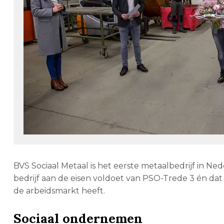
BVS Sociaal Metaal is het eerste metaalbedrijf in N
bedrijf aan de eisen voldoet van PSO-Trede 3 én da
de arbeidsmarkt heeft.
Sociaal ondernemen