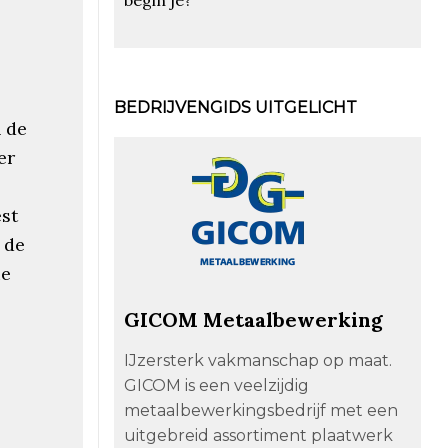
BEDRIJVENGIDS UITGELICHT
 de
er
est
 de
ie
GICOM Metaalbewerking
IJzersterk vakmanschap op maat.
GICOM is een veelzijdig
metaalbewerkingsbedrijf met een
uitgebreid assortiment plaatwerk