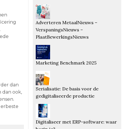
men
icering
Adverteren MetaalNieuws –
,
VerspaningsNieuws –
oede
PlaatBewerkingsNieuws
Marketing Benchmark 2025
erder dan
Serialisatie: De basis voor de
n dan ook,
gedigitaliseerde productie
ensen.
lerbeste
Digitaliseer met ERP-software: waar
begin je?