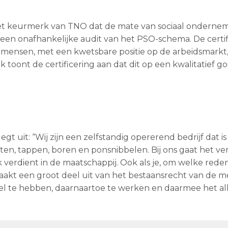
het keurmerk van TNO dat de mate van sociaal onderne
 een onafhankelijke audit van het PSO-schema. De certif
m mensen, met een kwetsbare positie op de arbeidsmarkt
toont de certificering aan dat dit op een kwalitatief g
legt uit: “Wij zijn een zelfstandig opererend bedrijf dat is
tten, tappen, boren en ponsnibbelen. Bij ons gaat het v
 verdient in de maatschappij. Ook als je, om welke rede
aakt een groot deel uit van het bestaansrecht van de m
l te hebben, daarnaartoe te werken en daarmee het al