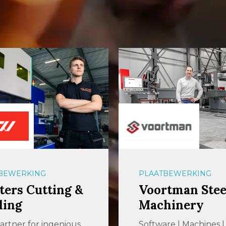
BEWERKING
PLAATBEWERKING
ers Cutting &
Voortman Stee
ding
Machinery
artner for ingenious
Software | Machines |