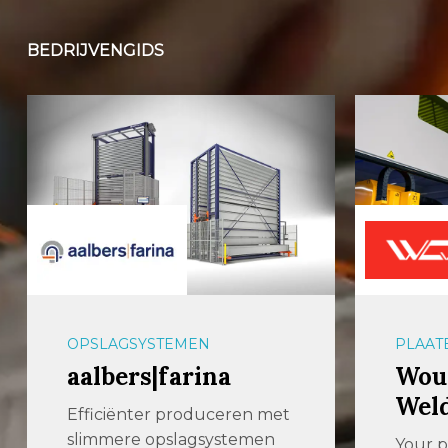
BEDRIJVENGIDS
OPSLAGSYSTEMEN
PLAAT
aalbers|farina
Wout
Wel
Efficiënter produceren met
slimmere opslagsystemen
Your p