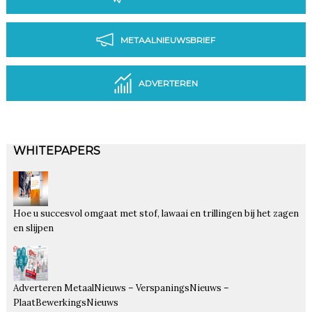
METAALNIEUWSBRIEF
ADVERTEREN
WHITEPAPERS
Hoe u succesvol omgaat met stof, lawaai en trillingen bij het zagen
en slijpen
Adverteren MetaalNieuws – VerspaningsNieuws –
PlaatBewerkingsNieuws