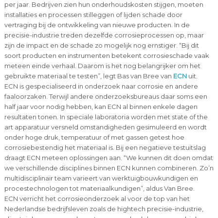
per jaar. Bedrijven zien hun onderhoudskosten stijgen, moeten
installaties en processen stilleggen of lijden schade door
vertraging bij de ontwikkeling van nieuwe producten. In de
precisie-industrie treden dezelfde corrosieprocessen op, maar
zijn de impact en de schade zo mogelijk nog ernstiger. “Bij dit
soort producten en instrumenten betekent corrosieschade vaak
meteen einde verhaal. Daarom is het nog belangrijker om het
gebruikte materiaal te testen”, legt Bas van Bree van
ECN
uit.
ECN is gespecialiseerd in onderzoek naar corrosie en andere
faaloorzaken. Terwijl andere onderzoeksbureaus daar soms een
half jaar voor nodig hebben, kan ECN al binnen enkele dagen
resultaten tonen. In speciale laboratoria worden met state of the
art apparatuur versneld omstandigheden gesimuleerd en wordt
onder hoge druk, temperatuur of met gassen getest hoe
corrosiebestendig het materiaal is. Bij een negatieve testuitslag
draagt ECN meteen oplossingen aan. “We kunnen dit doen omdat
we verschillende disciplines binnen ECN kunnen combineren. Zo’n
multidisciplinair team varieert van werktuigbouwkundigen en
procestechnologen tot materiaalkundigen”, aldus Van Bree.
ECN verricht het corrosieonderzoek al voor de top van het
Nederlandse bedrijfsleven zoals de hightech precisie-industrie,