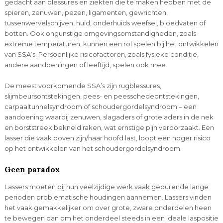
gedacht aan blessures en ziekten die te maken hebben met de
spieren, zenuwen, pezen, ligamenten, gewrichten,
tussenwervelschijven, huid, onderhuids weefsel, bloedvaten of
botten. Ook ongunstige omgevingsomstandigheden, zoals
extreme temperaturen, kunnen een rol spelen bij het ontwikkelen
van SSA’s. Persoonlijke risicofactoren, zoals fysieke conditie,
andere aandoeningen of leeftijd, spelen ook mee.
De meest voorkomende SSA’s zijn rugblessures,
slijmbeursontstekingen, pees- en peesschedeontstekingen,
carpaaltunnelsyndroom of schoudergordelsyndroom – een
aandoening waarbij zenuwen, slagaders of grote aders in de nek
en borststreek bekneld raken, wat ernstige pijn veroorzaakt. Een
lasser die vaak boven zijn/haar hoofd last, loopt een hoger risico
op het ontwikkelen van het schoudergordelsyndroom.
Geen paradox
Lassers moeten bij hun veelzijdige werk vaak gedurende lange
perioden problematische houdingen aannemen. Lassers vinden
het vaak gemakkelijker om over grote, zware onderdelen heen
te bewegen dan om het onderdeel steeds in een ideale laspositie