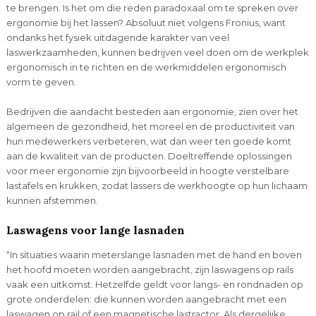
te brengen. Is het om die reden paradoxaal om te spreken over
ergonomie bij het lassen? Absoluut niet volgens Fronius, want
ondanks het fysiek uitdagende karakter van veel
laswerkzaamheden, kunnen bedrijven veel doen om de werkplek
ergonomisch in te richten en de werkmiddelen ergonomisch
vorm te geven.
Bedrijven die aandacht besteden aan ergonomie, zien over het
algemeen de gezondheid, het moreel en de productiviteit van
hun medewerkers verbeteren, wat dan weer ten goede komt
aan de kwaliteit van de producten. Doeltreffende oplossingen
voor meer ergonomie zijn bijvoorbeeld in hoogte verstelbare
lastafels en krukken, zodat lassers de werkhoogte op hun lichaam
kunnen afstemmen.
Laswagens voor lange lasnaden
“In situaties waarin meterslange lasnaden met de hand en boven
het hoofd moeten worden aangebracht, zijn laswagens op rails
vaak een uitkomst. Hetzelfde geldt voor langs- en rondnaden op
grote onderdelen: die kunnen worden aangebracht met een
laswagen op rail of een magnetische lastractor. Als dergelijke