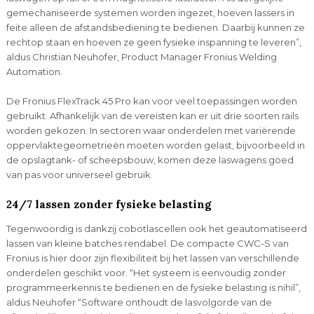
gemechaniseerde systemen worden ingezet, hoeven lassers in
feite alleen de afstandsbediening te bedienen. Daarbij kunnen ze
rechtop staan en hoeven ze geen fysieke inspanning te leveren”,
aldus Christian Neuhofer, Product Manager Fronius Welding
Automation.
De Fronius FlexTrack 45 Pro kan voor veel toepassingen worden
gebruikt. Afhankelijk van de vereisten kan er uit drie soorten rails
worden gekozen. In sectoren waar onderdelen met variërende
oppervlaktegeometrieën moeten worden gelast, bijvoorbeeld in
de opslagtank- of scheepsbouw, komen deze laswagens goed
van pas voor universeel gebruik.
24/7 lassen zonder fysieke belasting
Tegenwoordig is dankzij cobotlascellen ook het geautomatiseerd
lassen van kleine batches rendabel. De compacte CWC-S van
Fronius is hier door zijn flexibiliteit bij het lassen van verschillende
onderdelen geschikt voor. “Het systeem is eenvoudig zonder
programmeerkennis te bedienen en de fysieke belasting is nihil”,
aldus Neuhofer “Software onthoudt de lasvolgorde van de