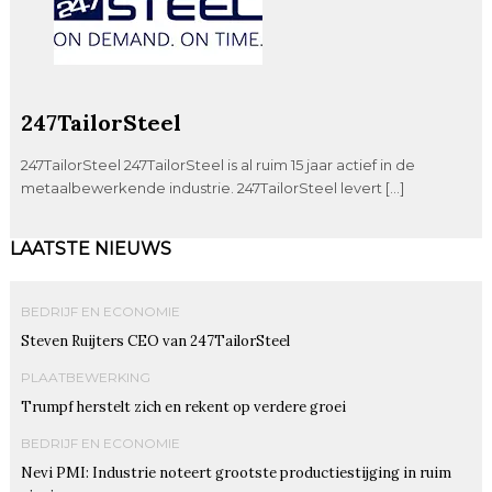
247TailorSteel
247TailorSteel 247TailorSteel is al ruim 15 jaar actief in de
metaalbewerkende industrie. 247TailorSteel levert […]
LAATSTE NIEUWS
BEDRIJF EN ECONOMIE
Steven Ruijters CEO van 247TailorSteel
PLAATBEWERKING
Trumpf herstelt zich en rekent op verdere groei
BEDRIJF EN ECONOMIE
Nevi PMI: Industrie noteert grootste productiestijging in ruim