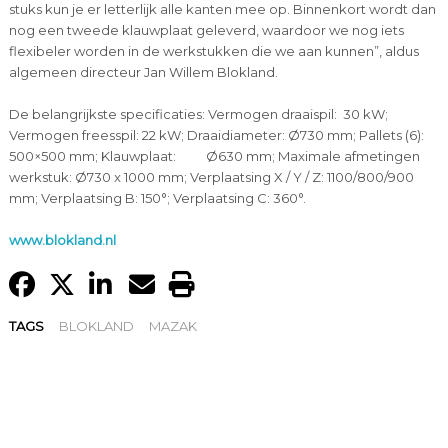
stuks kun je er letterlijk alle kanten mee op. Binnenkort wordt dan
nog een tweede klauwplaat geleverd, waardoor we nog iets
flexibeler worden in de werkstukken die we aan kunnen”, aldus
algemeen directeur Jan Willem Blokland.
De belangrijkste specificaties: Vermogen draaispil: 30 kW;
Vermogen freesspil: 22 kW; Draaidiameter: Ø730 mm; Pallets (6):
500×500 mm; Klauwplaat: Ø630 mm; Maximale afmetingen
werkstuk: Ø730 x 1000 mm; Verplaatsing X / Y / Z: 1100/800/900
mm; Verplaatsing B: 150°; Verplaatsing C: 360°.
www.blokland.nl
TAGS
BLOKLAND
MAZAK