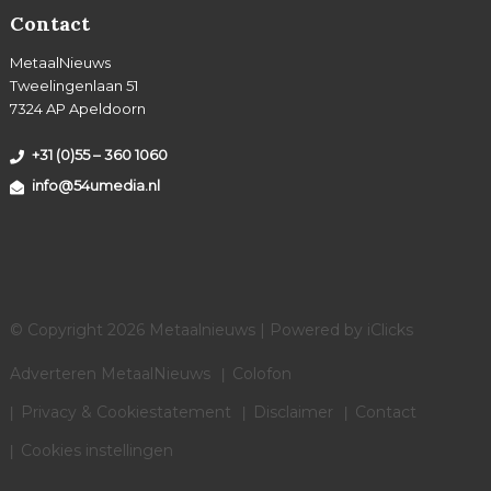
Contact
MetaalNieuws
Tweelingenlaan 51
7324 AP Apeldoorn
+31 (0)55 – 360 1060
info@54umedia.nl
© Copyright 2026 Metaalnieuws | Powered by
iClicks
Adverteren MetaalNieuws
Colofon
Privacy & Cookiestatement
Disclaimer
Contact
Cookies instellingen