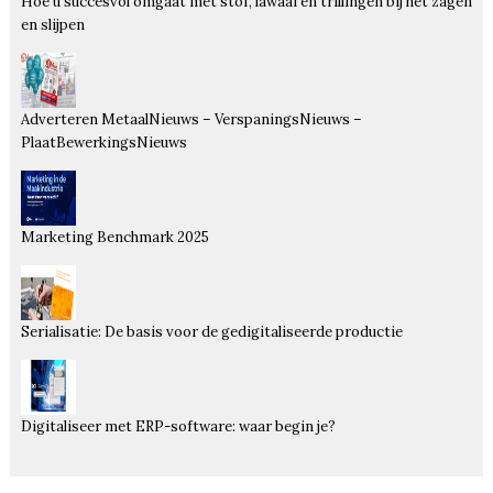
Hoe u succesvol omgaat met stof, lawaai en trillingen bij het zagen
en slijpen
Adverteren MetaalNieuws – VerspaningsNieuws –
PlaatBewerkingsNieuws
Marketing Benchmark 2025
Serialisatie: De basis voor de gedigitaliseerde productie
Digitaliseer met ERP-software: waar begin je?