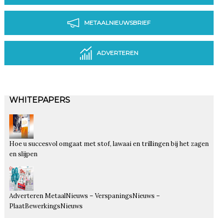
METAALNIEUWSBRIEF
ADVERTEREN
WHITEPAPERS
Hoe u succesvol omgaat met stof, lawaai en trillingen bij het zagen
en slijpen
Adverteren MetaalNieuws – VerspaningsNieuws –
PlaatBewerkingsNieuws