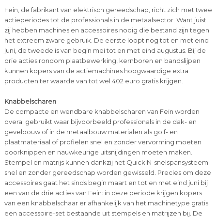
Fein, de fabrikant van elektrisch gereedschap, richt zich met twee
actieperiodes tot de professionals in de metaalsector. Want juist
zij hebben machines en accessoires nodig die bestand zijn tegen
het extreem zware gebruik. De eerste loopt nog tot en met eind
juni, de tweede is van begin mei tot en met eind augustus. Bij de
drie acties rondom plaatbewerking, kernboren en bandslijpen
kunnen kopers van de actiemachines hoogwaardige extra
producten ter waarde van tot wel 402 euro gratis krijgen.
Knabbelscharen
De compacte en wendbare knabbelscharen van Fein worden
overal gebruikt waar bijvoorbeeld professionals in de dak- en
gevelbouw of in de metaalbouw materialen als golf- en
plaatmateriaal of profielen snel en zonder vervorming moeten
doorknippen en nauwkeurige uitsnijdingen moeten maken.
Stempel en matrijs kunnen dankzij het QuickIN-snelspansysteem
snel en zonder gereedschap worden gewisseld. Precies om deze
accessoires gaat het sinds begin maart en tot en met eind juni bij
een van de drie acties van Fein: in deze periode krijgen kopers
van een knabbelschaar er afhankelijk van het machinetype gratis
een accessoire-set bestaande uit stempels en matrijzen bij. De