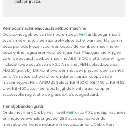
matrijs gratis.
Kernboormachine/accuschroefboormachine
Ook op het gebied van kernboren biedt
Fein
sinds begin maart
tot en met eind juni een aantrekkelijke actie: wanneer klanten in
deze periode kiezen voor een bepaalde kernboormachine en
deze online registreren voor de 3 jaar Fein Plus-garantie, krijgen
ze er de accuschroefboormachine ABS 18 QC met 2 versnellingen
inclusief twee accu’s van elk 2,5 Ah en het FEIN oplaadapparaat
ALG 50 gratis bij. Dit komt overeen met een prijsvoordeel van 402
euro. Van deze actie profiteren klanten bij aankoop van de
machinetypes FEIN AKBU 35 Select, KBM 50 Q, KBM 50 U, KBM 65
U en KBM 50 auto – per post krijgt de klant na aankoop en
succesvolle registratie de gratis extra’s toegestuurd.
Tien slijpbanden gratis
Onder het merk Grit by Fein heeft
Fein
circa 40 bandslijpmachines
en modules evenals ongeveer 280 accessoires voor de
metaalverwerkende industrie in het assortiment. Gebruikers