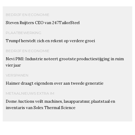
BEDRIJF EN ECONOMIE
Steven Ruijters CEO van 247TailorSteel
PLAATBEWERKING
Trumpf herstelt zich en rekent op verdere groei
BEDRIJF EN ECONOMIE
Nevi PMI: Industrie noteert grootste productiestijging in ruim
vier jaar
VERSPANEN
Haimer draagt eigendom over aan tweede generatie
METAALNIEUWS EXTRA IM
Dome Auctions veilt machines, lasapparatuur, plaatstaal en
inventaris van Solex Thermal Science