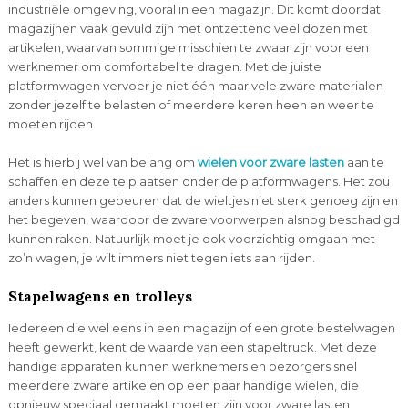
industriële omgeving, vooral in een magazijn. Dit komt doordat
magazijnen vaak gevuld zijn met ontzettend veel dozen met
artikelen, waarvan sommige misschien te zwaar zijn voor een
werknemer om comfortabel te dragen. Met de juiste
platformwagen vervoer je niet één maar vele zware materialen
zonder jezelf te belasten of meerdere keren heen en weer te
moeten rijden.
Het is hierbij wel van belang om
wielen voor zware lasten
aan te
schaffen en deze te plaatsen onder de platformwagens. Het zou
anders kunnen gebeuren dat de wieltjes niet sterk genoeg zijn en
het begeven, waardoor de zware voorwerpen alsnog beschadigd
kunnen raken. Natuurlijk moet je ook voorzichtig omgaan met
zo’n wagen, je wilt immers niet tegen iets aan rijden.
Stapelwagens en trolleys
Iedereen die wel eens in een magazijn of een grote bestelwagen
heeft gewerkt, kent de waarde van een stapeltruck. Met deze
handige apparaten kunnen werknemers en bezorgers snel
meerdere zware artikelen op een paar handige wielen, die
opnieuw speciaal gemaakt moeten zijn voor zware lasten,