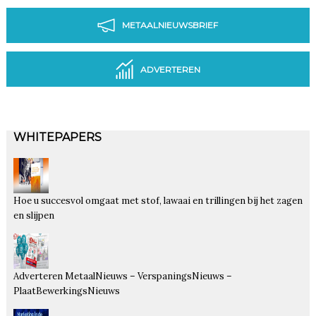
METAALNIEUWSBRIEF
ADVERTEREN
WHITEPAPERS
Hoe u succesvol omgaat met stof, lawaai en trillingen bij het zagen
en slijpen
Adverteren MetaalNieuws – VerspaningsNieuws –
PlaatBewerkingsNieuws