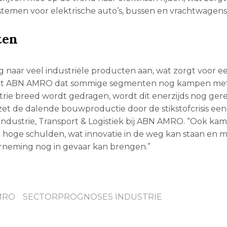
temen voor elektrische auto’s, bussen en vrachtwagens
ten
g naar veel industriële producten aan, wat zorgt voor 
drukt ABN AMRO dat sommige segmenten nog kampen me
dustrie breed wordt gedragen, wordt dit enerzijds nog ge
zet de dalende bouwproductie door de stikstofcrisis ee
 Industrie, Transport & Logistiek bij ABN AMRO. “Ook ka
oge schulden, wat innovatie in de weg kan staan en mog
erneming nog in gevaar kan brengen.”
MRO
SECTORPROGNOSES INDUSTRIE