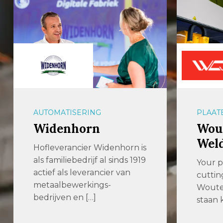
AUTOMATISERING
PLAAT
Widenhorn
Wout
Wel
Hofleverancier Widenhorn is
als familiebedrijf al sinds 1919
Your p
actief als leverancier van
cuttin
metaalbewerkings-
Woute
bedrijven en […]
staan k