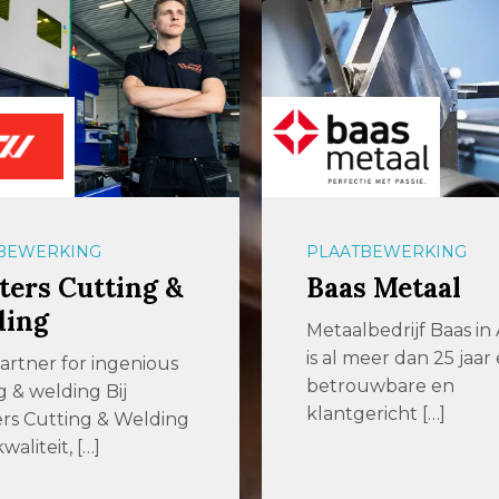
BEWERKING
PLAATBEWERKING
ers Cutting &
Baas Metaal
ding
Metaalbedrijf Baas in
is al meer dan 25 jaar
artner for ingenious
betrouwbare en
g & welding Bij
klantgericht […]
rs Cutting & Welding
waliteit, […]