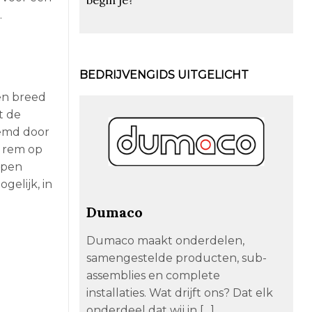
.
BEDRIJVENGIDS UITGELICHT
een breed
t de
remd door
n rem op
mpen
elijk, in
Dumaco
Dumaco maakt onderdelen,
samengestelde producten, sub-
assemblies en complete
installaties. Wat drijft ons? Dat elk
onderdeel dat wij in […]