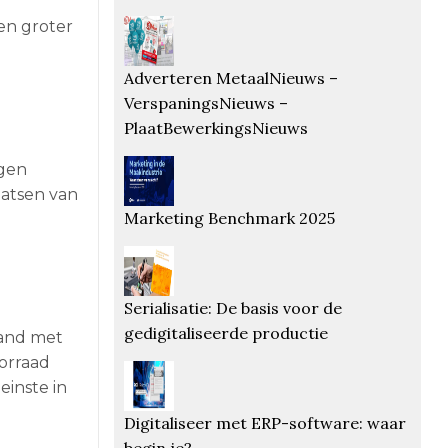
en groter
Adverteren MetaalNieuws –
VerspaningsNieuws –
PlaatBewerkingsNieuws
ngen
aatsen van
Marketing Benchmark 2025
Serialisatie: De basis voor de
gedigitaliseerde productie
band met
orraad
einste in
Digitaliseer met ERP-software: waar
begin je?