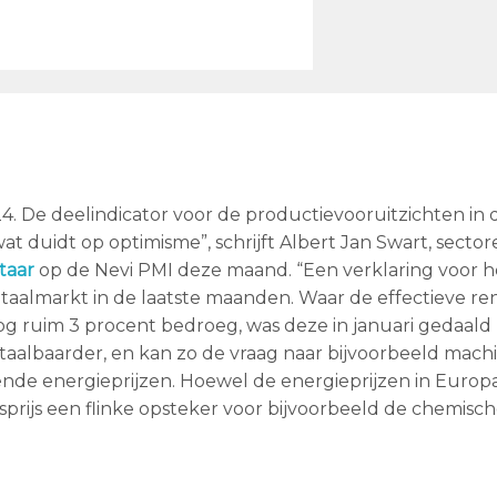
. De deelindicator voor de productievooruitzichten in 
t duidt op optimisme”, schrijft Albert Jan Swart, sect
taar
op de Nevi PMI deze maand. “Een verklaring voor h
itaalmarkt in de laatste maanden. Waar de effectieve re
g ruim 3 procent bedroeg, was deze in januari gedaald 
taalbaarder, en kan zo de vraag naar bijvoorbeeld mach
lende energieprijzen. Hoewel de energieprijzen in Europ
gasprijs een flinke opsteker voor bijvoorbeeld de chemisc