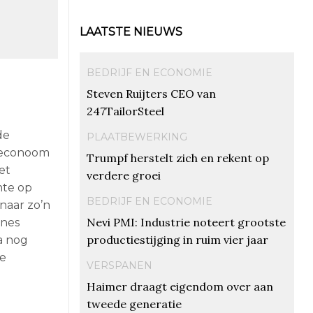
LAATSTE NIEUWS
BEDRIJF EN ECONOMIE
Steven Ruijters CEO van
247TailorSteel
de
PLAATBEWERKING
oreconoom
Trumpf herstelt zich en rekent op
et
verdere groei
nte op
BEDRIJF EN ECONOMIE
naar zo’n
Nevi PMI: Industrie noteert grootste
ines
productiestijging in ruim vier jaar
a nog
he
VERSPANEN
Haimer draagt eigendom over aan
tweede generatie