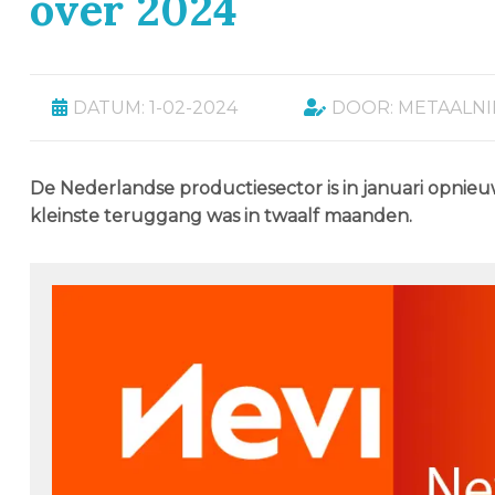
over 2024
DATUM: 1-02-2024
DOOR: METAALN
De Nederlandse productiesector is in januari opnie
kleinste teruggang was in twaalf maanden.