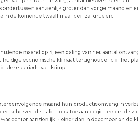
ingen van productieomvang, aantal nieuwe orders en
ndertussen aanzienlijk groter dan vorige maand en e
ie in de komende twaalf maanden zal groeien.
ttiende maand op rij een daling van het aantal ontva
et huidige economische klimaat terughoudend in het pl
 in deze periode van krimp.
e achtereenvolgende maand hun productieomvang in ver
eden schreven de daling ook toe aan pogingen om de vo
was echter aanzienlijk kleiner dan in december en de kl