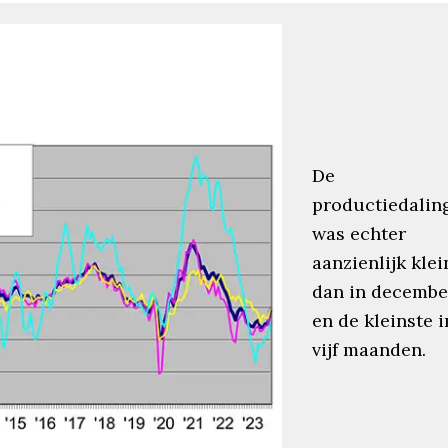
De
productiedalin
was echter
aanzienlijk klei
dan in decembe
en de kleinste i
vijf maanden.