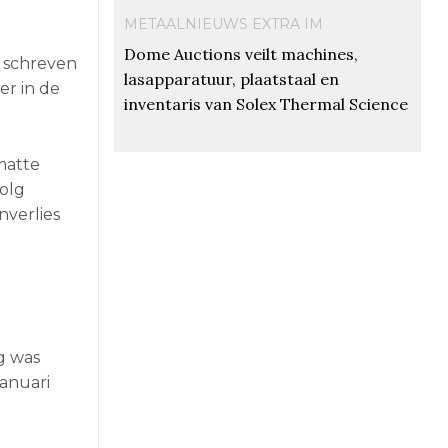
METAALNIEUWS EXTRA IM
Dome Auctions veilt machines,
n schreven
lasapparatuur, plaatstaal en
er in de
inventaris van Solex Thermal Science
matte
volg
nverlies
g was
januari