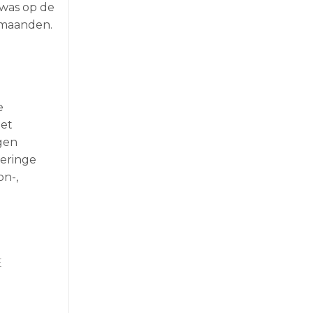
 was op de
n maanden.
e
met
egen
geringe
on-,
E