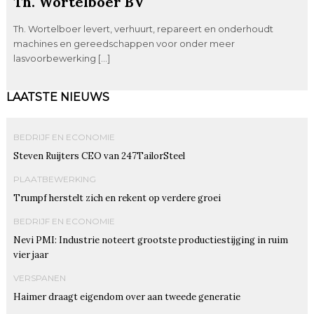
Th. Wortelboer BV
Th. Wortelboer levert, verhuurt, repareert en onderhoudt
machines en gereedschappen voor onder meer
lasvoorbewerking […]
LAATSTE NIEUWS
BEDRIJF EN ECONOMIE
Steven Ruijters CEO van 247TailorSteel
PLAATBEWERKING
Trumpf herstelt zich en rekent op verdere groei
BEDRIJF EN ECONOMIE
Nevi PMI: Industrie noteert grootste productiestijging in ruim
vier jaar
VERSPANEN
Haimer draagt eigendom over aan tweede generatie