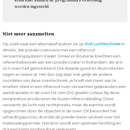
worden ingesteld.
Niet meer aansmelten
Op zoek naar een alternatief stuitten ze op
AVA Luchttechniek
in
Almelo, dat poedercoatovens met een infrarood
verwarmingssysteem maakt. Smaal en Bouterse brachten een
referentiebezoek aan een poedercoater in Rotterdam, die al in
zo’n oven had geïnvesteerd. Die draaide goed en de producten
zagen er netjes uit. Het duo zag daar ook gelijk de andere
voordelen van deze oventechniek: je hoeft niet meer aan te
smelten. Want in een infrarood oven verwarmen gasbranders een
aantal spiralen in de oven tot ruim 200 graden Celsius. Bij deze
temperatuur produceren de buizen infraroodstraling. Deze
verwarmt de lucht niet rechtstreeks, maar de warmte wordt
opgenomen door de objecten in de oven. Dit bevordert het
uithardingsproces, doordat de poeder beter uitvloeit over het
materiaaloppervlak. Hierdoor wordt een optimale hechting en
dus een beter eindresultaat verkregen.