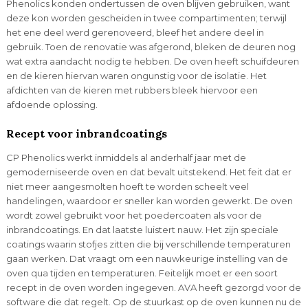
Phenolics konden ondertussen de oven blijven gebruiken, want
deze kon worden gescheiden in twee compartimenten; terwijl
het ene deel werd gerenoveerd, bleef het andere deel in
gebruik. Toen de renovatie was afgerond, bleken de deuren nog
wat extra aandacht nodig te hebben. De oven heeft schuifdeuren
en de kieren hiervan waren ongunstig voor de isolatie. Het
afdichten van de kieren met rubbers bleek hiervoor een
afdoende oplossing.
Recept voor inbrandcoatings
CP Phenolics werkt inmiddels al anderhalf jaar met de
gemoderniseerde oven en dat bevalt uitstekend. Het feit dat er
niet meer aangesmolten hoeft te worden scheelt veel
handelingen, waardoor er sneller kan worden gewerkt. De oven
wordt zowel gebruikt voor het poedercoaten als voor de
inbrandcoatings. En dat laatste luistert nauw. Het zijn speciale
coatings waarin stofjes zitten die bij verschillende temperaturen
gaan werken. Dat vraagt om een nauwkeurige instelling van de
oven qua tijden en temperaturen. Feitelijk moet er een soort
recept in de oven worden ingegeven. AVA heeft gezorgd voor de
software die dat regelt. Op de stuurkast op de oven kunnen nu de