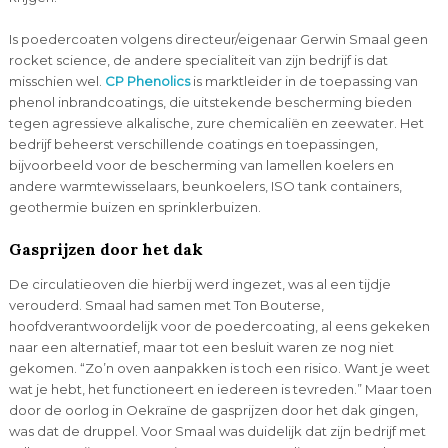
Is poedercoaten volgens directeur/eigenaar Gerwin Smaal geen
rocket science, de andere specialiteit van zijn bedrijf is dat
misschien wel.
CP Phenolics
is marktleider in de toepassing van
phenol inbrandcoatings, die uitstekende bescherming bieden
tegen agressieve alkalische, zure chemicaliën en zeewater. Het
bedrijf beheerst verschillende coatings en toepassingen,
bijvoorbeeld voor de bescherming van lamellen koelers en
andere warmtewisselaars, beunkoelers, ISO tank containers,
geothermie buizen en sprinklerbuizen.
Gasprijzen door het dak
De circulatieoven die hierbij werd ingezet, was al een tijdje
verouderd. Smaal had samen met Ton Bouterse,
hoofdverantwoordelijk voor de poedercoating, al eens gekeken
naar een alternatief, maar tot een besluit waren ze nog niet
gekomen. “Zo’n oven aanpakken is toch een risico. Want je weet
wat je hebt, het functioneert en iedereen is tevreden.” Maar toen
door de oorlog in Oekraïne de gasprijzen door het dak gingen,
was dat de druppel. Voor Smaal was duidelijk dat zijn bedrijf met