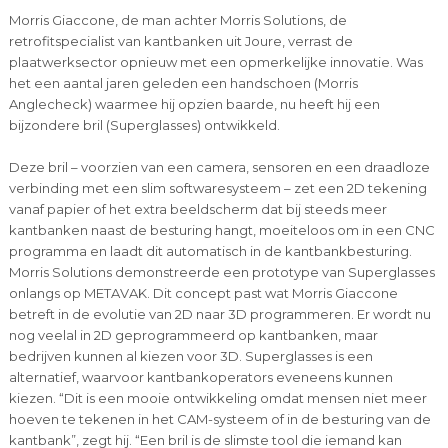
Morris Giaccone, de man achter Morris Solutions, de
retrofitspecialist van kantbanken uit Joure, verrast de
plaatwerksector opnieuw met een opmerkelijke innovatie. Was
het een aantal jaren geleden een handschoen (Morris
Anglecheck) waarmee hij opzien baarde, nu heeft hij een
bijzondere bril (Superglasses) ontwikkeld.
Deze bril – voorzien van een camera, sensoren en een draadloze
verbinding met een slim softwaresysteem – zet een 2D tekening
vanaf papier of het extra beeldscherm dat bij steeds meer
kantbanken naast de besturing hangt, moeiteloos om in een CNC
programma en laadt dit automatisch in de kantbankbesturing.
Morris Solutions demonstreerde een prototype van Superglasses
onlangs op METAVAK. Dit concept past wat Morris Giaccone
betreft in de evolutie van 2D naar 3D programmeren. Er wordt nu
nog veelal in 2D geprogrammeerd op kantbanken, maar
bedrijven kunnen al kiezen voor 3D. Superglasses is een
alternatief, waarvoor kantbankoperators eveneens kunnen
kiezen. “Dit is een mooie ontwikkeling omdat mensen niet meer
hoeven te tekenen in het CAM-systeem of in de besturing van de
kantbank”, zegt hij. “Een bril is de slimste tool die iemand kan