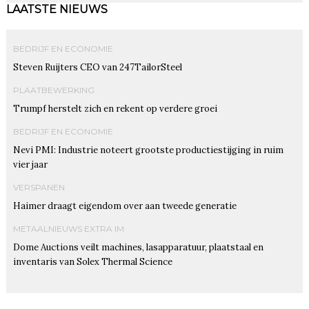
LAATSTE NIEUWS
BEDRIJF EN ECONOMIE
Steven Ruijters CEO van 247TailorSteel
PLAATBEWERKING
Trumpf herstelt zich en rekent op verdere groei
BEDRIJF EN ECONOMIE
Nevi PMI: Industrie noteert grootste productiestijging in ruim
vier jaar
VERSPANEN
Haimer draagt eigendom over aan tweede generatie
METAALNIEUWS EXTRA IM
Dome Auctions veilt machines, lasapparatuur, plaatstaal en
inventaris van Solex Thermal Science