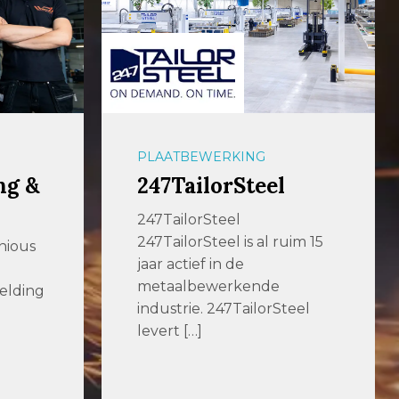
PLAATBEWERKING
ng &
247TailorSteel
247TailorSteel
247TailorSteel is al ruim 15
nious
jaar actief in de
metaalbewerkende
elding
industrie. 247TailorSteel
levert […]