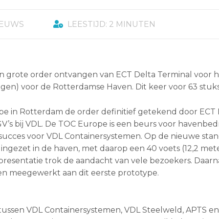
IEUWS
LEESTIJD: 2 MINUTEN
n grote order ontvangen van ECT Delta Terminal voor 
gen) voor de Rotterdamse Haven. Dit keer voor 63 stuks
pe in Rotterdam de order definitief getekend door ECT 
 AGV’s bij VDL. De TOC Europe is een beurs voor havenbedr
n succes voor VDL Containersystemen. Op de nieuwe sta
ingezet in de haven, met daarop een 40 voets (12,2 met
presentatie trok de aandacht van vele bezoekers. Daarn
en meegewerkt aan dit eerste prototype.
tussen VDL Containersystemen, VDL Steelweld, APTS en