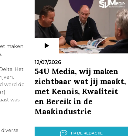
het maken
.
12/07/2026
54U Media, wij maken
Delta. Het
ijven,
zichtbaar wat jij maakt,
nd werd de
met Kennis, Kwaliteit
er)
en Bereik in de
aast was
Maakindustrie
 diverse
TIP DE REDACTIE