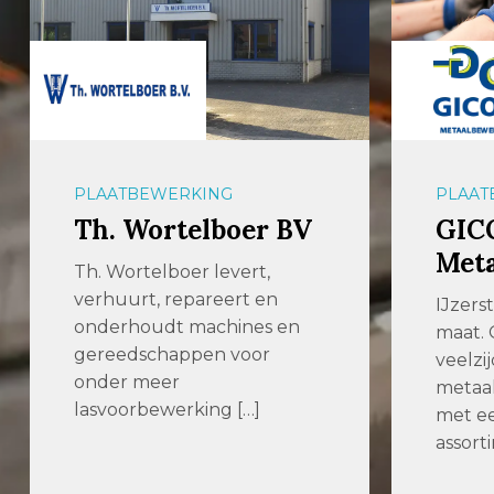
PLAATBEWERKING
PLAAT
Th. Wortelboer BV
GIC
Met
Th. Wortelboer levert,
verhuurt, repareert en
IJzers
onderhoudt machines en
maat. 
gereedschappen voor
veelzij
onder meer
metaal
lasvoorbewerking […]
met ee
assort