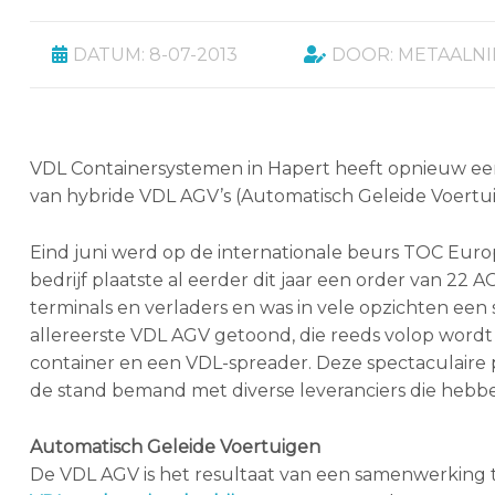
DATUM: 8-07-2013
DOOR: METAALN
VDL Containersystemen in Hapert heeft opnieuw ee
van hybride VDL AGV’s (Automatisch Geleide Voertui
Eind juni werd op de internationale beurs TOC Euro
bedrijf plaatste al eerder dit jaar een order van 22
terminals en verladers en was in vele opzichten ee
allereerste VDL AGV getoond, die reeds volop wordt 
container en een VDL-spreader. Deze spectaculaire 
de stand bemand met diverse leveranciers die hebb
Automatisch Geleide Voertuigen
De VDL AGV is het resultaat van een samenwerking 