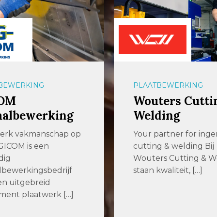
BEWERKING
PLAATBEWERKING
OM
Wouters Cutti
aalbewerking
Welding
terk vakmanschap op
Your partner for inge
GICOM is een
cutting & welding Bij
dig
Wouters Cutting & W
bewerkingsbedrijf
staan kwaliteit, […]
n uitgebreid
iment plaatwerk […]