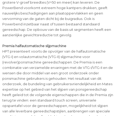
grotere V-groef breedtes (V=50 en meer) kan leveren. De
PowerBend voorkomt extreem hoge kantpers drukken, geeft
nauwelijks beschadigingen aan plaatoppervlakken en geen
vervorming van de gaten dicht bij de buigradius. Ook is
Powerbend inzetbaar naast of tussen bestaand standaard
gereedschap. De opbouw van de basis uit segmenten heeft een
aanzienlijke gewichtsreductie tot gevolg.
Premia halfautomatische slijpmachine
HPT presenteert voorts de opvolger van de halfautomatische
(VTG-I) en volautomatische (VTG-II) slijpmachine voor
(revolver)ponsmachine gereedschappen. De Premia is een
combinatie van verzamelde ervaringen met de VTG-I/VTG-II en de
wensen die door middel van een groot onderzoek onder
ponsmachine gebruikers is gehouden. Het resultaat van dit
onderzoek, de bundeling van gebruikersvriendelijkheid en Mates
expertise op het gebied van het slijpen van ponsgereedschap
heeft geleid tot de volgende eigenschappen die in de Premia zijn
terug te vinden: een standaard touch screen, universele
opspantafel voor de gereedschappen, mogelijkheid tot slijpen
van alle leverbare gereedschapstijlen, aanbrengen van speciale