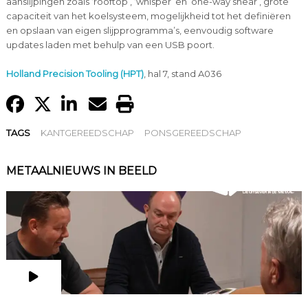
aanslijpingen zoals ‘rooftop’, ‘whisper’ en ’one-way shear’, grote
capaciteit van het koelsysteem, mogelijkheid tot het definiëren
en opslaan van eigen slijpprogramma’s, eenvoudig software
updates laden met behulp van een USB poort.
Holland Precision Tooling (HPT)
, hal 7, stand A036
TAGS
KANTGEREEDSCHAP
PONSGEREEDSCHAP
METAALNIEUWS IN BEELD