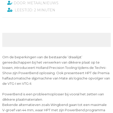
DOOR: METAALNIEUWS
LEESTIJD: 2 MINUTEN
Om de beperkingen van de bestaande ‘draailijst’
gereedschappen bij het verwerken van dikkere plaat op te
lossen, introduceert Holland Precision Tooling tijdens de Techni-
Show zijn PowerBend oplossing. Ook presenteert HPT de Premia
halfautomatische slijpmachine van Mate als logische opvolger van
de VTG-I en VTG-II.
PowerBend is een probleemoplosser bij vooral het zetten van
dikkere plaatmaterialen.
Bekende alternatieven zoals Wingbend gaan tot een maximale
V-groef van 44 mm, waar HPT met zijn PowerBend programma