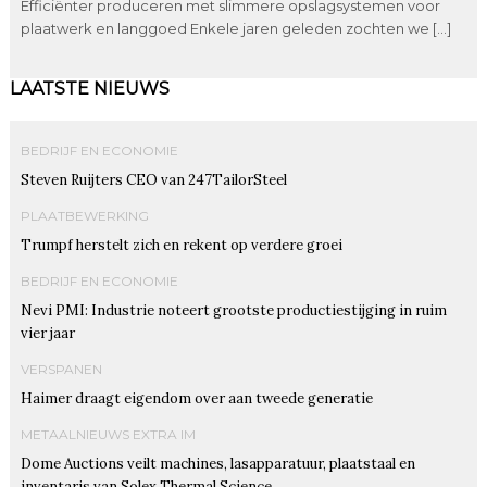
Efficiënter produceren met slimmere opslagsystemen voor
plaatwerk en langgoed Enkele jaren geleden zochten we […]
LAATSTE NIEUWS
BEDRIJF EN ECONOMIE
Steven Ruijters CEO van 247TailorSteel
PLAATBEWERKING
Trumpf herstelt zich en rekent op verdere groei
BEDRIJF EN ECONOMIE
Nevi PMI: Industrie noteert grootste productiestijging in ruim
vier jaar
VERSPANEN
Haimer draagt eigendom over aan tweede generatie
METAALNIEUWS EXTRA IM
Dome Auctions veilt machines, lasapparatuur, plaatstaal en
inventaris van Solex Thermal Science