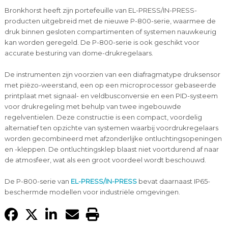
Bronkhorst heeft zijn portefeuille van EL-PRESS/IN-PRESS-
producten uitgebreid met de nieuwe P-800-serie, waarmee de
druk binnen gesloten compartimenten of systemen nauwkeurig
kan worden geregeld. De P-800-serie is ook geschikt voor
accurate besturing van dome-drukregelaars.
De instrumenten zijn voorzien van een diafragmatype druksensor
met piëzo-weerstand, een op een microprocessor gebaseerde
printplaat met signaal- en veldbusconversie en een PID-systeem
voor drukregeling met behulp van twee ingebouwde
regelventielen. Deze constructie is een compact, voordelig
alternatief ten opzichte van systemen waarbij voordrukregelaars
worden gecombineerd met afzonderlijke ontluchtingsopeningen
en -kleppen. De ontluchtingsklep blaast niet voortdurend af naar
de atmosfeer, wat als een groot voordeel wordt beschouwd.
De P-800-serie van
EL-PRESS/IN-PRESS
bevat daarnaast IP65-
beschermde modellen voor industriële omgevingen.