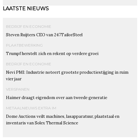
LAATSTE NIEUWS
BEDRIJF EN ECONOMIE
Steven Ruijters CEO van 247TailorSteel
PLAATBEWERKING
Trumpf herstelt zich en rekent op verdere groei
BEDRIJF EN ECONOMIE
Nevi PMI: Industrie noteert grootste productiestijging in ruim
vier jaar
VERSPANEN
Haimer draagt eigendom over aan tweede generatie
METAALNIEUWS EXTRA IM
Dome Auctions veilt machines, lasapparatuur, plaatstaal en
inventaris van Solex Thermal Science