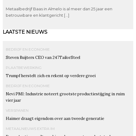
Metaalbedrijf Baas in Almelo is al meer dan 25 jaar een
betrouwbare en klantgericht […]
LAATSTE NIEUWS
BEDRIJF EN ECONOMIE
Steven Ruijters CEO van 247TailorSteel
PLAATBEWERKING
Trumpf herstelt zich en rekent op verdere groei
BEDRIJF EN ECONOMIE
Nevi PMI: Industrie noteert grootste productiestijging in ruim
vier jaar
VERSPANEN
Haimer draagt eigendom over aan tweede generatie
METAALNIEUWS EXTRA IM