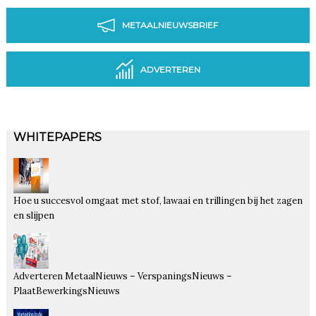
METAALNIEUWSBRIEF
ADVERTEREN
WHITEPAPERS
Hoe u succesvol omgaat met stof, lawaai en trillingen bij het zagen
en slijpen
Adverteren MetaalNieuws – VerspaningsNieuws –
PlaatBewerkingsNieuws