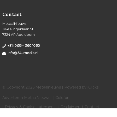
Contact
MetaalNieuws
Tweelingenlaan 51
7324 AP Apeldoorn
+31 (0)55 – 360 1060
info@54umedia.nl
© Copyright 2026 Metaalnieuws | Powered by
iClicks
Adverteren MetaalNieuws
Colofon
Privacy & Cookiestatement
Disclaimer
Contact
Cookies instellingen