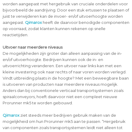
worden aangepast met hergebruik van cruciale onderdelen voor
bijvoorbeeld de aandrijving. Door een stuk ertussen te plaatsen of
juist te verwijderen kan de invoer- en/of uitvoerhoogte worden
aangepast.
Qimarox
heeft de daarvoor benodigde componenten
op voorraad, zodat klanten kunnen rekenen op snelle
reactietijden.
Uitvoer naar meerdere niveaus
De mogelijkheden zijn groter dan alleen aanpassing van de in-
en/of uitvoerhoogte. Bedrijven kunnen ook de in- en
uitvoerrichting veranderen. Een uitvoer naar links kan met een
kleine investering ook naar rechts of naar voren worden verlegd.
Vindt uitbreiding plaats in de hoogte? Met een beweegbare baan
is uitvoeren van producten naar meerdere niveaus mogelijk.
Anders dan bij conventionele verticaal transportsystemen zoals
spiraalconveyors, hoeft daarvoor niet een compleet nieuwe
Prorunner mk5 te worden gebouwd.
Qimarox
ziet steeds meer bedrijven gebruik maken van de
mogelijkheid om hun Prorunner mk5 aan te passen. “Hergebruik
van componenten zoals transportsystemen leidt niet alleen tot