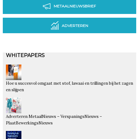
METAALNIEUWSBRIEF
ADVERTEREN
WHITEPAPERS
Hoe u succesvol omgaat met stof, lawaai en trillingen bij het zagen
en slijpen
Adverteren MetaalNieuws – VerspaningsNieuws –
PlaatBewerkingsNieuws