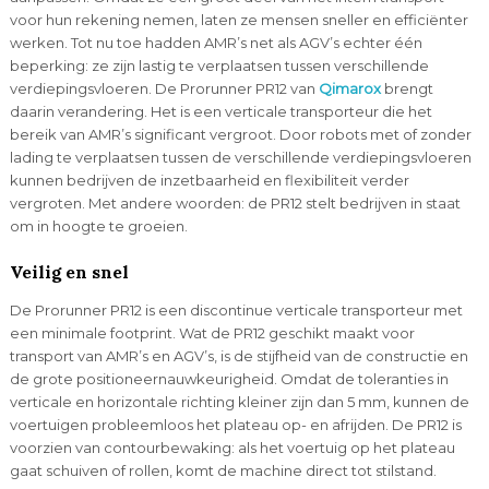
voor hun rekening nemen, laten ze mensen sneller en efficiënter
werken. Tot nu toe hadden AMR’s net als AGV’s echter één
beperking: ze zijn lastig te verplaatsen tussen verschillende
verdiepingsvloeren. De Prorunner PR12 van
Qimarox
brengt
daarin verandering. Het is een verticale transporteur die het
bereik van AMR’s significant vergroot. Door robots met of zonder
lading te verplaatsen tussen de verschillende verdiepingsvloeren
kunnen bedrijven de inzetbaarheid en flexibiliteit verder
vergroten. Met andere woorden: de PR12 stelt bedrijven in staat
om in hoogte te groeien.
Veilig en snel
De Prorunner PR12 is een discontinue verticale transporteur met
een minimale footprint. Wat de PR12 geschikt maakt voor
transport van AMR’s en AGV’s, is de stijfheid van de constructie en
de grote positioneernauwkeurigheid. Omdat de toleranties in
verticale en horizontale richting kleiner zijn dan 5 mm, kunnen de
voertuigen probleemloos het plateau op- en afrijden. De PR12 is
voorzien van contourbewaking: als het voertuig op het plateau
gaat schuiven of rollen, komt de machine direct tot stilstand.