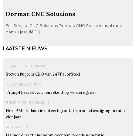
Dormac CNC Solutions
Full Service CNC Solutions Dormac CNC Solutions is al meer
dan 70 jaar dé […]
LAATSTE NIEUWS
BEDRIJF EN ECONOMIE
Steven Ruijters CEO van 247TailorSteel
PLAATBEWERKING
Trumpf herstelt zich en rekent op verdere groei
BEDRIJF EN ECONOMIE
Nevi PMI: Industrie noteert grootste productiestijging in ruim
vier jaar
VERSPANEN
Haimer draagt eigendom over aan tweede generatie