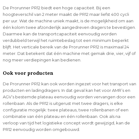
De Prorunner PR12 biedt een hoge capaciteit. Bij een
hoogteverschil van 2 meter maakt de PR12 maar liefst 400 cycli
per uur. Wat de machine uniek maakt, is de mogelijkheid om aan
één kolom twee afzonderlijk aangedreven dragers te bevestigen.
Daarmee kan de transportcapaciteit eenvoudig worden
verdubbeld terwijl het ruimtebeslag tot een minimum beperkt
blijft. Het verticale bereik van de Prorunner PR12 is maximaal 24
meter. Dat betekent dat één machine met gemak drie, vier, vijf of
nog meer verdiepingen kan bedienen.
Ook voor producten
De Prorunner PR12 kan ook worden ingezet voor het transport van
producten en ladingdragers. In dat geval kan het voor AMR’s en
AGV’s bestemde plateau eenvoudig worden vervangen door een
rollenbaan. Als de PR12 is uitgerust met twee dragers, is elke
configuratie mogelijk: twee plateaus, twee rollenbanen of een
combinatie van één plateau en één rollenbaan. Ook als na
verloop van tijd het logistieke concept wordt gewijzigd, kan de
PR12 eenvoudig worden omgebouwd.