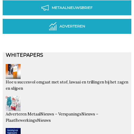
METAALNIEUWSBRIEF
ADVERTEREN
WHITEPAPERS
Hoe u succesvol omgaat met stof, lawaai en trillingen bij het zagen
en slijpen
Adverteren MetaalNieuws – VerspaningsNieuws –
PlaatBewerkingsNieuws