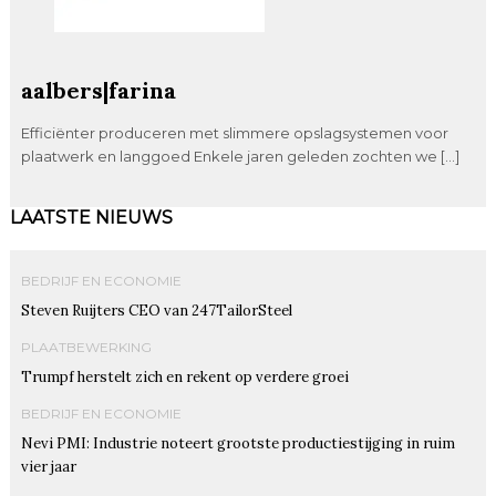
aalbers|farina
Efficiënter produceren met slimmere opslagsystemen voor
plaatwerk en langgoed Enkele jaren geleden zochten we […]
LAATSTE NIEUWS
BEDRIJF EN ECONOMIE
Steven Ruijters CEO van 247TailorSteel
PLAATBEWERKING
Trumpf herstelt zich en rekent op verdere groei
BEDRIJF EN ECONOMIE
Nevi PMI: Industrie noteert grootste productiestijging in ruim
vier jaar