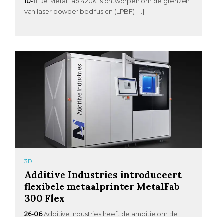
10-11
De MetalFab 420K is ontworpen om de grenzen
van laser powder bed fusion (LPBF) […]
3D
Additive Industries introduceert
flexibele metaalprinter MetalFab
300 Flex
26-06
Additive Industries heeft de ambitie om de