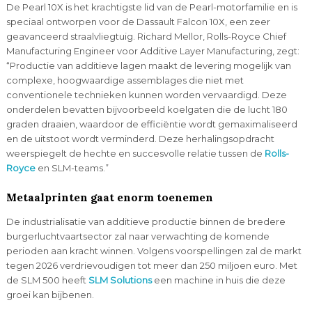
De Pearl 10X is het krachtigste lid van de Pearl-motorfamilie en is
speciaal ontworpen voor de Dassault Falcon 10X, een zeer
geavanceerd straalvliegtuig. Richard Mellor, Rolls-Royce Chief
Manufacturing Engineer voor Additive Layer Manufacturing, zegt:
“Productie van additieve lagen maakt de levering mogelijk van
complexe, hoogwaardige assemblages die niet met
conventionele technieken kunnen worden vervaardigd. Deze
onderdelen bevatten bijvoorbeeld koelgaten die de lucht 180
graden draaien, waardoor de efficiëntie wordt gemaximaliseerd
en de uitstoot wordt verminderd. Deze herhalingsopdracht
weerspiegelt de hechte en succesvolle relatie tussen de
Rolls-
Royce
en SLM-teams.”
Metaalprinten gaat enorm toenemen
De industrialisatie van additieve productie binnen de bredere
burgerluchtvaartsector zal naar verwachting de komende
perioden aan kracht winnen. Volgens voorspellingen zal de markt
tegen 2026 verdrievoudigen tot meer dan 250 miljoen euro. Met
de SLM 500 heeft
SLM Solutions
een machine in huis die deze
groei kan bijbenen.