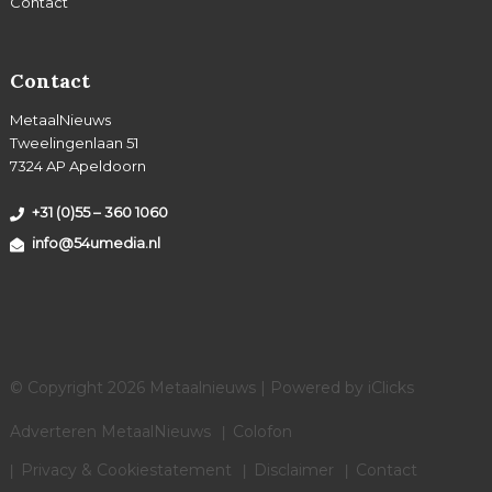
Contact
Contact
MetaalNieuws
Tweelingenlaan 51
7324 AP Apeldoorn
+31 (0)55 – 360 1060
info@54umedia.nl
© Copyright 2026 Metaalnieuws | Powered by
iClicks
Adverteren MetaalNieuws
Colofon
Privacy & Cookiestatement
Disclaimer
Contact