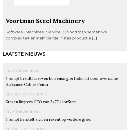
Voortman Steel Machinery
Software | Machines | Service Bij Voortman nemen we
complexiteit en inefficiëntie in staalproductie […]
LAATSTE NIEUWS
PLAATBEWERKING
Trumpf breidt laser- en buizensnijportfolio uit door overname
Italiaanse Cutlite Penta
BEDRIJF EN ECONOMIE
Steven Ruijters CEO van 247TailorSteel
PLAATBEWERKING
Trumpf herstelt zich en rekent op verdere groei
BEDRIJF EN ECONOMIE