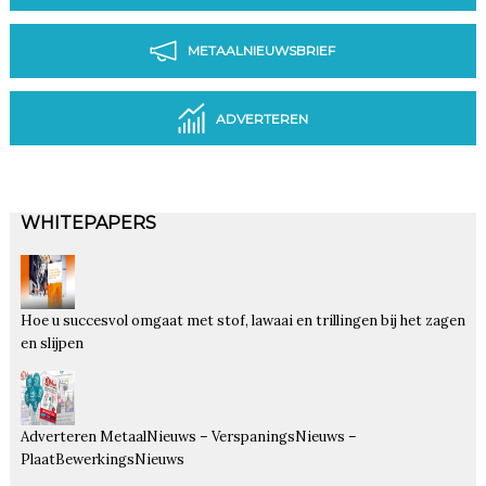
METAALNIEUWSBRIEF
ADVERTEREN
WHITEPAPERS
Hoe u succesvol omgaat met stof, lawaai en trillingen bij het zagen
en slijpen
Adverteren MetaalNieuws – VerspaningsNieuws –
PlaatBewerkingsNieuws