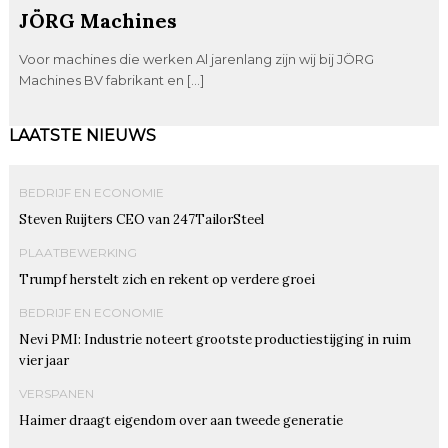
JÖRG Machines
Voor machines die werken Al jarenlang zijn wij bij JÖRG
Machines BV fabrikant en […]
LAATSTE NIEUWS
BEDRIJF EN ECONOMIE
Steven Ruijters CEO van 247TailorSteel
PLAATBEWERKING
Trumpf herstelt zich en rekent op verdere groei
BEDRIJF EN ECONOMIE
Nevi PMI: Industrie noteert grootste productiestijging in ruim
vier jaar
VERSPANEN
Haimer draagt eigendom over aan tweede generatie