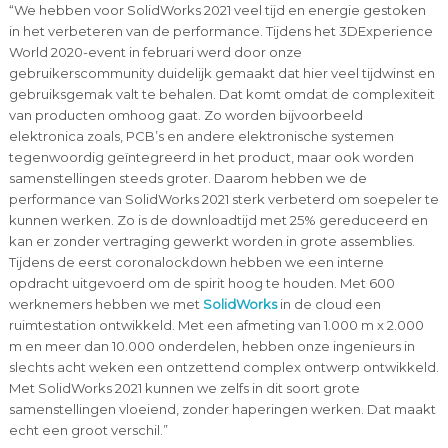
“We hebben voor SolidWorks 2021 veel tijd en energie gestoken
in het verbeteren van de performance. Tijdens het 3DExperience
World 2020-event in februari werd door onze
gebruikerscommunity duidelijk gemaakt dat hier veel tijdwinst en
gebruiksgemak valt te behalen. Dat komt omdat de complexiteit
van producten omhoog gaat. Zo worden bijvoorbeeld
elektronica zoals, PCB’s en andere elektronische systemen
tegenwoordig geïntegreerd in het product, maar ook worden
samenstellingen steeds groter. Daarom hebben we de
performance van SolidWorks 2021 sterk verbeterd om soepeler te
kunnen werken. Zo is de downloadtijd met 25% gereduceerd en
kan er zonder vertraging gewerkt worden in grote assemblies.
Tijdens de eerst coronalockdown hebben we een interne
opdracht uitgevoerd om de spirit hoog te houden. Met 600
werknemers hebben we met
SolidWorks
in de cloud een
ruimtestation ontwikkeld. Met een afmeting van 1.000 m x 2.000
m en meer dan 10.000 onderdelen, hebben onze ingenieurs in
slechts acht weken een ontzettend complex ontwerp ontwikkeld.
Met SolidWorks 2021 kunnen we zelfs in dit soort grote
samenstellingen vloeiend, zonder haperingen werken. Dat maakt
echt een groot verschil.”