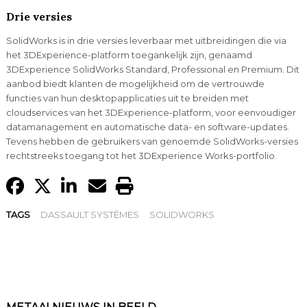
Drie versies
SolidWorks is in drie versies leverbaar met uitbreidingen die via
het 3DExperience-platform toegankelijk zijn, genaamd
3DExperience SolidWorks Standard, Professional en Premium. Dit
aanbod biedt klanten de mogelijkheid om de vertrouwde
functies van hun desktopapplicaties uit te breiden met
cloudservices van het 3DExperience-platform, voor eenvoudiger
datamanagement en automatische data- en software-updates.
Tevens hebben de gebruikers van genoemde SolidWorks-versies
rechtstreeks toegang tot het 3DExperience Works-portfolio.
TAGS
DASSAULT SYSTÈMES
SOLIDWORKS