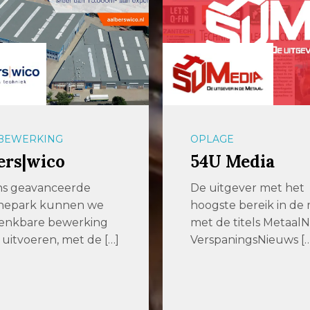
BEWERKING
OPLAGE
ers|wico
54U Media
ns geavanceerde
De uitgever met het
nepark kunnen we
hoogste bereik in de
denkbare bewerking
met de titels MetaalN
 uitvoeren, met de […]
VerspaningsNieuws […