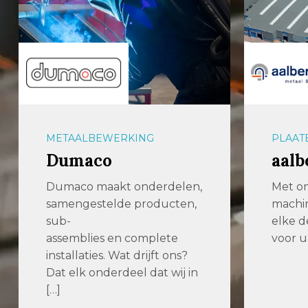
METAALBEWERKING
PLAAT
Dumaco
aalb
Dumaco maakt onderdelen,
Met o
samengestelde producten,
machi
sub-
elke 
assemblies en complete
voor u
installaties. Wat drijft ons?
Dat elk onderdeel dat wij in
[…]