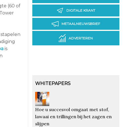
te (60 of
DIGITALE KRANT
 Tower
METAALNIEUWSBRIEF
tstapelen
ADVERTEREN
adiging
pa
is
an
WHITEPAPERS
Hoe u succesvol omgaat met stof,
lawaai en trillingen bij het zagen en
slijpen