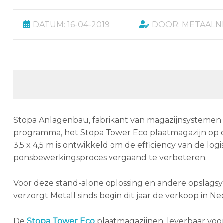
DATUM: 16-04-2019
DOOR: METAALN
Stopa Anlagenbau, fabrikant van magazijnsystemen v
programma, het Stopa Tower Eco plaatmagazijn op d
3,5 x 4,5 m is ontwikkeld om de efficiency van de logi
ponsbewerkingsproces vergaand te verbeteren.
Voor deze stand-alone oplossing en andere opslag
verzorgt Metall sinds begin dit jaar de verkoop in Ne
De
Stopa Tower Eco
plaatmagazijnen, leverbaar voo