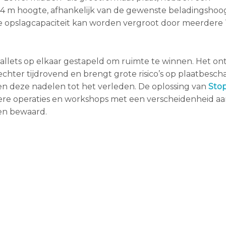
 6,4 m hoogte, afhankelijk van de gewenste beladingshoog
e opslagcapaciteit kan worden vergroot door meerdere
allets op elkaar gestapeld om ruimte te winnen. Het on
chter tijdrovend en brengt grote risico’s op plaatbesch
ren deze nadelen tot het verleden. De oplossing van
Sto
nere operaties en workshops met een verscheidenheid a
den bewaard.