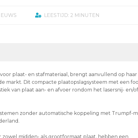
IEUWS
LEESTIJD: 2 MINUTEN
oor plaat- en stafmateriaal, brengt aanvullend op haar
e markt. Dit compacte plaatopslagsysteem met een foo
stiek van plaat aan- en afvoer rondom het lasersnij- en/o
systemen zonder automatische koppeling met Trumpf-m
derland.
r zowel midden- als grootformaat plaat, hebben een