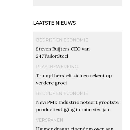
LAATSTE NIEUWS
BEDRIJF EN ECONOMIE
Steven Ruijters CEO van
247TailorSteel
PLAATBEWERKING
Trumpf herstelt zich en rekent op
verdere groei
BEDRIJF EN ECONOMIE
Nevi PMI: Industrie noteert grootste
productiestijging in ruim vier jaar
VERSPANEN
Haimer draagt eigendom over aan