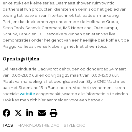
enkelstuks en kleine series. Daarnaast showen ruim twintig
partners al hun producten, diensten en kennis op het gebied van
tooling tot lease en van filtertechniek tot leads en marketing.
Partijen die deelnemen zijn onder meer de Hoffmann Group,
Seco Tools, Sandvik Coromant, IMS Nederland, Outokumpu,
Schunk, Fanuc en ECI. Bezoekers kunnen genieten van live
demonstraties onder het genot van een heerlijke bak koffie uit de
Piaggo koffiebar, verse kibbeling mét friet of een tosti.
Openingstijden
Dé Maakindustrie Dag wordt gehouden op donderdag 24 maart
van 10.00-21.00 uur en op vrijdag 25 maart van 10.00-15.00 uur.
Plaats van handeling is het bedrijfspand van Style CNC Machines
aan Het Steenland 15 in Bunschoten. Voor het evenement is een
speciale
website
aangemaakt, waarop alle informatie is te vinden.
Ook kan men zich hier aanmelden voor een bezoek.
TAGS
MAAKINDUSTRIE DAG
STYLE CNC