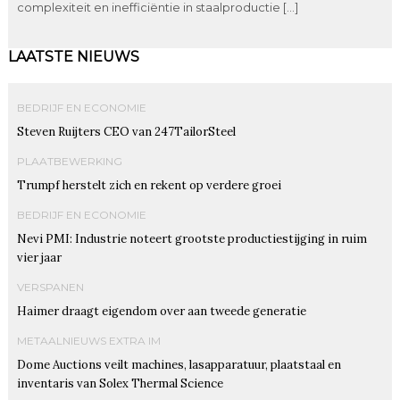
complexiteit en inefficiëntie in staalproductie […]
LAATSTE NIEUWS
BEDRIJF EN ECONOMIE
Steven Ruijters CEO van 247TailorSteel
PLAATBEWERKING
Trumpf herstelt zich en rekent op verdere groei
BEDRIJF EN ECONOMIE
Nevi PMI: Industrie noteert grootste productiestijging in ruim
vier jaar
VERSPANEN
Haimer draagt eigendom over aan tweede generatie
METAALNIEUWS EXTRA IM
Dome Auctions veilt machines, lasapparatuur, plaatstaal en
inventaris van Solex Thermal Science