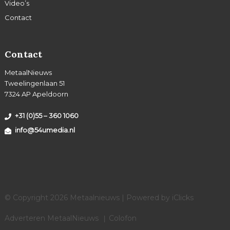
Video’s
Contact
Contact
MetaalNieuws
Tweelingenlaan 51
7324 AP Apeldoorn
+31 (0)55 – 360 1060
info@54umedia.nl
© Copyright 2026 Metaalnieuws | Powered by
iClicks
Adverteren MetaalNieuws
Colofon