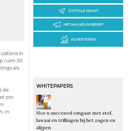
DIGITALE KRANT
METAALNIEUWSBRIEF
ADVERTEREN
uations in
up ruim 30
ings als
WHITEPAPERS
4 de
het om
en
. In
Hoe u succesvol omgaat met stof,
lawaai en trillingen bij het zagen en
slijpen