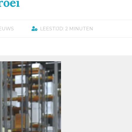
roei
IEUWS
LEESTIJD: 2 MINUTEN