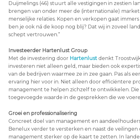
Duijmelings (46) stuurt alle vestigingen in zestien l
brengen van onder meer de (internationale) marketi
menselijke relaties. Kopen en verkopen gaat immers
ben je ook ná de koop nog blij? Dat wij in zoveel la
schept vertrouwen.”
Investeerder Hartenlust Group
Met de investering door
Hartenlust
denkt Troostwijk 
investeren niet alleen geld, maar bieden ook experti
van de bedrijven waarmee ze in zee gaan. Pas als een
ervaring hier voor in. Niet alleen door efficiëntere p
management te helpen zichzelf te ontwikkelen. Die
toegevoegde waarde in de gesprekken die we voere
Groei en professionalisering
Concreet doel van management en aandeelhouders i
Benelux verder te versterken en naast de veilingen o
management sterker op de kaart te zetten. In landen a