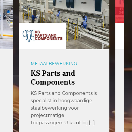
OPLAGE
54U Media
De uitgever met het
hoogste bereik in de metaal
nts is
met de titels MetaalNieuws,
rdige
VerspaningsNieuws […]
ij […]