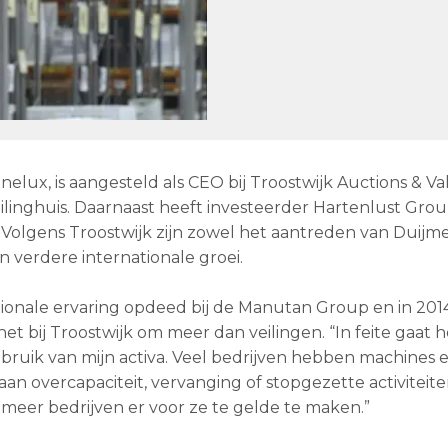
lux, is aangesteld als CEO bij Troostwijk Auctions & Val
eilinghuis. Daarnaast heeft investeerder Hartenlust Gro
Volgens Troostwijk zijn zowel het aantreden van Duijmel
n verdere internationale groei.
ationale ervaring opdeed bij de Manutan Group en in 201
 het bij Troostwijk om meer dan veilingen. “In feite gaat 
bruik van mijn activa. Veel bedrijven hebben machines 
n overcapaciteit, vervanging of stopgezette activiteiten
s meer bedrijven er voor ze te gelde te maken.”