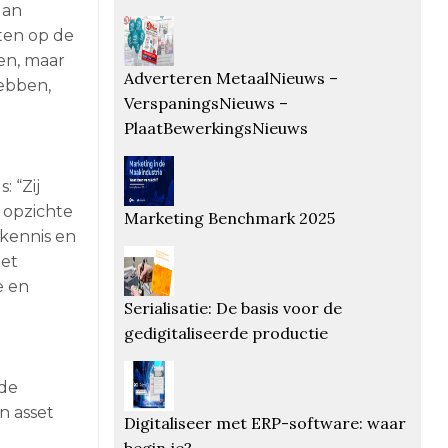
lan
ten op de
en, maar
Adverteren MetaalNieuws –
hebben,
VerspaningsNieuws –
PlaatBewerkingsNieuws
: “Zij
n opzichte
Marketing Benchmark 2025
 kennis en
het
e en
Serialisatie: De basis voor de
gedigitaliseerde productie
 de
n asset
Digitaliseer met ERP-software: waar
begin je?