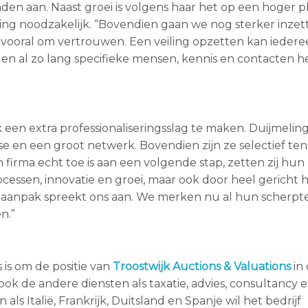
anden aan. Naast groei is volgens haar het op een hoger p
ng noodzakelijk. “Bovendien gaan we nog sterker inzet
 vooral om vertrouwen. Een veiling opzetten kan iedere
nden al zo lang specifieke mensen, kennis en contacten 
een extra professionaliseringsslag te maken. Duijmelings
se en een groot netwerk. Bovendien zijn ze selectief te
 firma echt toe is aan een volgende stap, zetten zij hun
rocessen, innovatie en groei, maar ook door heel gericht 
 aanpak spreekt ons aan. We merken nu al hun scherpt
n.”
s om de positie van
Troostwijk Auctions & Valuations
in
ok de andere diensten als taxatie, advies, consultancy e
ls Italië, Frankrijk, Duitsland en Spanje wil het bedrijf