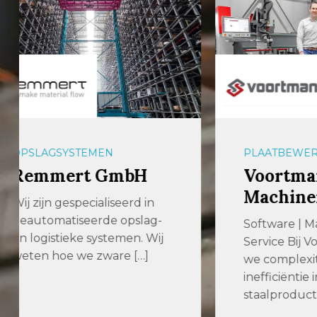
PLAATBEWERKING
PLAAT
Voortman Steel
247T
Machinery
247Tai
247Tail
Software | Machines |
jaar ac
Service Bij Voortman nemen
metaa
we complexiteit en
indust
inefficiëntie in
levert 
staalproductie […]