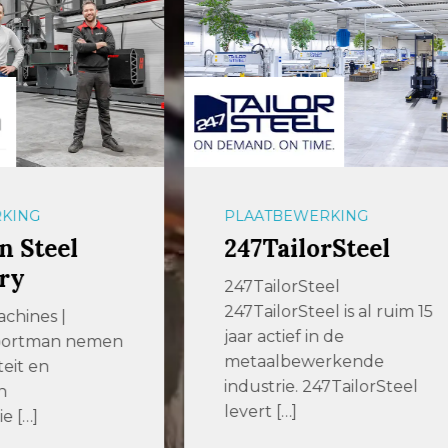
BEWERKING
METAALBEWERKING
ailorSteel
KS Parts and
Components
lorSteel
orSteel is al ruim 15
KS Parts and Compone
tief in de
specialist in hoogwaa
lbewerkende
staalbewerking voor
rie. 247TailorSteel
projectmatige
[…]
toepassingen. U kunt b