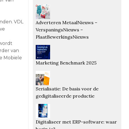
anden. VDL
Adverteren MetaalNieuws –
we
VerspaningsNieuws –
PlaatBewerkingsNieuws
wordt
order van
e Mobiele
Marketing Benchmark 2025
Serialisatie: De basis voor de
gedigitaliseerde productie
Digitaliseer met ERP-software: waar
begin je?