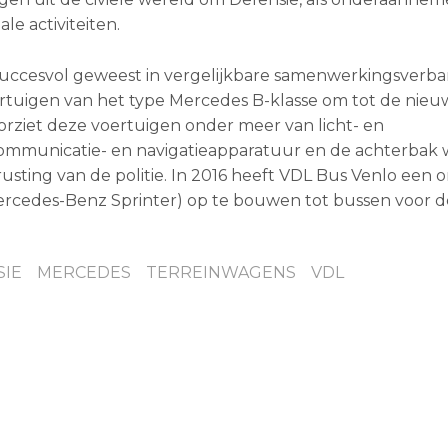
e activiteiten.
succesvol geweest in vergelijkbare samenwerkingsverb
ertuigen van het type Mercedes B-klasse om tot de nieu
orziet deze voertuigen onder meer van licht- en
communicatie- en navigatieapparatuur en de achterbak 
trusting van de politie. In 2016 heeft VDL Bus Venlo een 
cedes-Benz Sprinter) op te bouwen tot bussen voor d
SIE
MERCEDES
TERREINWAGENS
VDL