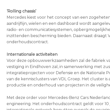
‘Rolling chassis’
Mercedes kiest voor het concept van een zogeheten ‘r
aandrijflijn, wielen en een dashboard wordt aangele
radio- en communicatiesystemen, opbergmogelijkhed
inzittenden bescherming bieden. Daarnaast draagt 
onderhoudscontract.
Internationale activiteiten
Voor deze opbouwwerkzaamheden zal de fabriek v
vestiging in Eindhoven zal, in samenwerking met zu
integratieprojecten voor Defensie en de Nationale 
van de kennisclusters van VDL Groep. Het cluster is 
productie en onderhoud van projecten in de veilighe
Met deze order voor Mercedes-Benz Cars Nederland 
engineering. Het onderhoudscontract geldt voor 10 j
internationale netwerk benutten evenals de ervarin