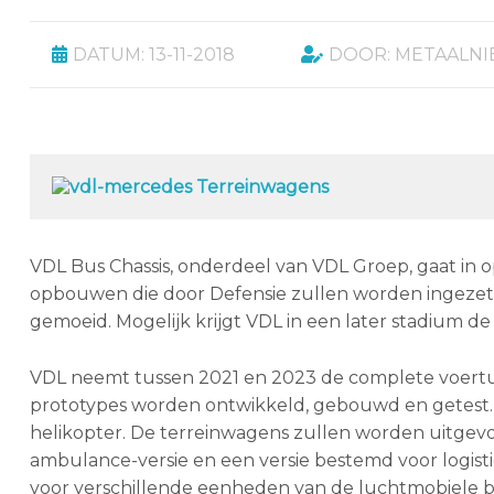
DATUM: 13-11-2018
DOOR: METAALN
VDL Bus Chassis, onderdeel van VDL Groep, gaat in
opbouwen die door Defensie zullen worden ingezet. 
gemoeid. Mogelijk krijgt VDL in een later stadium 
VDL neemt tussen 2021 en 2023 de complete voertuig
prototypes worden ontwikkeld, gebouwd en getest. H
helikopter. De terreinwagens zullen worden uitgevoe
ambulance-versie en een versie bestemd voor logist
voor verschillende eenheden van de luchtmobiele b