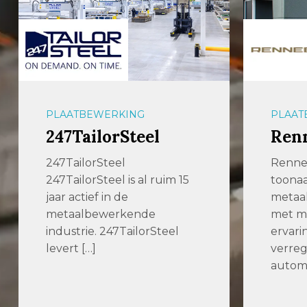
PLAATBEWERKING
PLAAT
247TailorSteel
Ren
247TailorSteel
Renne
247TailorSteel is al ruim 15
toona
jaar actief in de
metaal
metaalbewerkende
met me
industrie. 247TailorSteel
ervari
levert […]
verre
automa