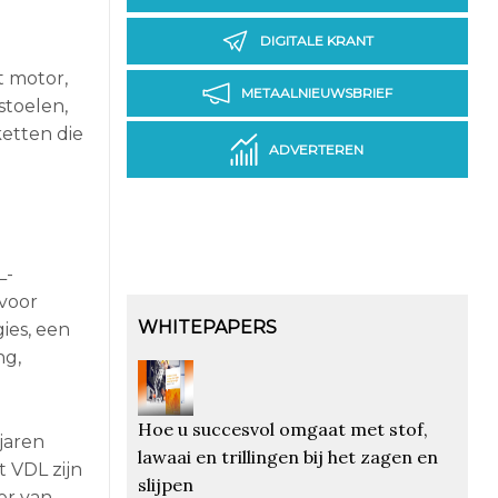
DIGITALE KRANT
t motor,
METAALNIEUWSBRIEF
stoelen,
etten die
ADVERTEREN
L-
 voor
WHITEPAPERS
ies, een
ng,
Hoe u succesvol omgaat met stof,
jaren
lawaai en trillingen bij het zagen en
t VDL zijn
slijpen
er van