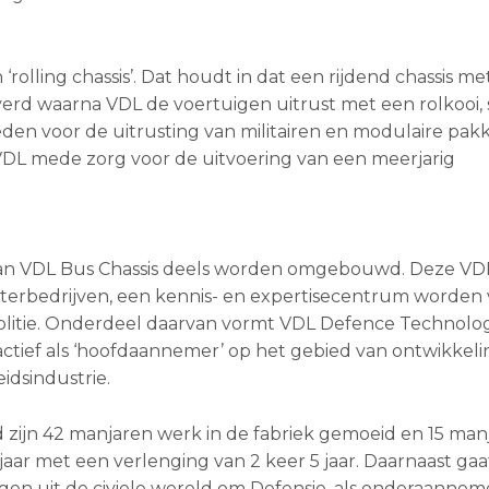
olling chassis’. Dat houdt in dat een rijdend chassis me
verd waarna VDL de voertuigen uitrust met een rolkooi, 
en voor de uitrusting van militairen en modulaire pakk
VDL mede zorg voor de uitvoering van een meerjarig
an VDL Bus Chassis deels worden omgebouwd. Deze VD
sterbedrijven, een kennis- en expertisecentrum worden
Politie. Onderdeel daarvan vormt VDL Defence Technolog
actief als ‘hoofdaannemer’ op het gebied van ontwikkeli
idsindustrie.
zijn 42 manjaren werk in de fabriek gemoeid en 15 man
aar met een verlenging van 2 keer 5 jaar. Daarnaast gaa
gen uit de civiele wereld om Defensie, als onderaannem