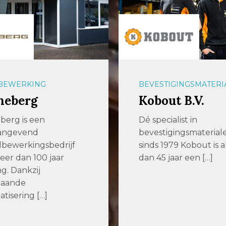
BEWERKING
BEVESTIGINGSMATERI
neberg
Kobout B.V.
berg is een
Dé specialist in
angevend
bevestigingsmaterial
bewerkingsbedrijf
sinds 1979 Kobout is 
er dan 100 jaar
dan 45 jaar een […]
ng. Dankzij
gaande
tisering […]