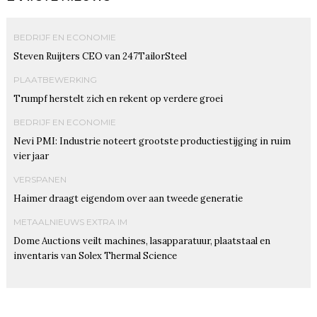
BEDRIJF EN ECONOMIE
Steven Ruijters CEO van 247TailorSteel
PLAATBEWERKING
Trumpf herstelt zich en rekent op verdere groei
BEDRIJF EN ECONOMIE
Nevi PMI: Industrie noteert grootste productiestijging in ruim
vier jaar
VERSPANEN
Haimer draagt eigendom over aan tweede generatie
METAALNIEUWS EXTRA IM
Dome Auctions veilt machines, lasapparatuur, plaatstaal en
inventaris van Solex Thermal Science