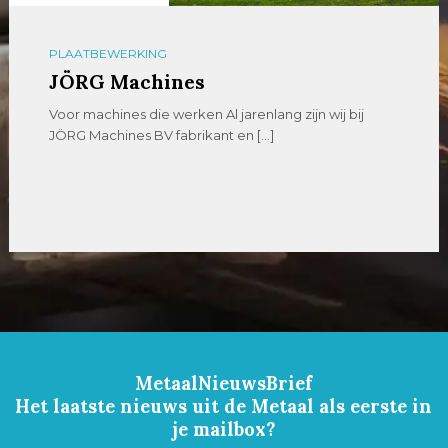
PLAATBEWERKING
JÖRG Machines
Voor machines die werken Al jarenlang zijn wij bij
JÖRG Machines BV fabrikant en […]
MetaalNieuwsBrief
Het laatste nieuws uit de Metaal als eerste in
je mailbox?