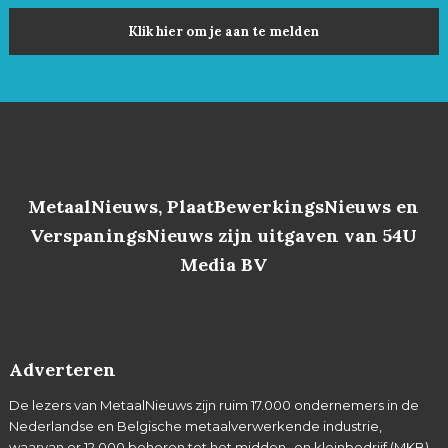
Klik hier om je aan te melden
MetaalNieuws, PlaatBewerkingsNieuws en
VerspaningsNieuws zijn uitgaven van 54U
Media BV
Adverteren
De lezers van MetaalNieuws zijn ruim 17.000 ondernemers in de
Nederlandse en Belgische metaalverwerkende industrie,
waarvan er 12.000 behoren tot het midden- en kleinbedrijf (MKB).