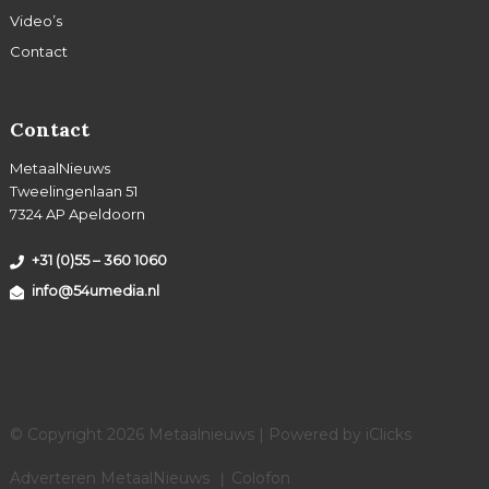
Video’s
Contact
Contact
MetaalNieuws
Tweelingenlaan 51
7324 AP Apeldoorn
+31 (0)55 – 360 1060
info@54umedia.nl
© Copyright 2026 Metaalnieuws | Powered by
iClicks
Adverteren MetaalNieuws
Colofon