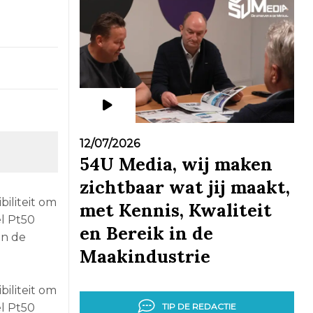
12/07/2026
54U Media, wij maken
zichtbaar wat jij maakt,
iliteit om
met Kennis, Kwaliteit
l Pt50
en Bereik in de
in de
Maakindustrie
iliteit om
TIP DE REDACTIE
l Pt50