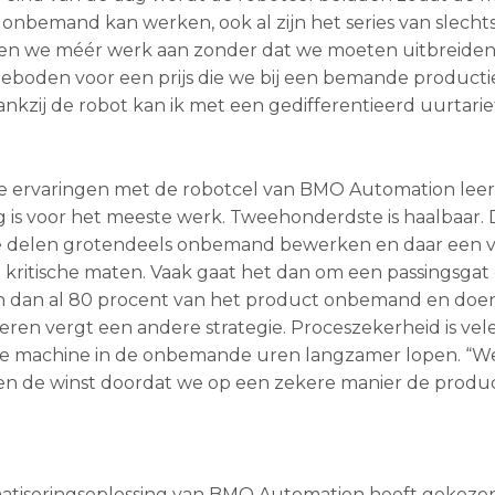
onbemand kan werken, ook al zijn het series van slechts
nen we méér werk aan zonder dat we moeten uitbreiden”
ngeboden voor een prijs die we bij een bemande producti
ankzij de robot kan ik met een gedifferentieerd uurtarie
rste ervaringen met de robotcel van BMO Automation leer
s voor het meeste werk. Tweehonderdste is haalbaar. 
sche delen grotendeels onbemand bewerken en daar een 
kritische maten. Vaak gaat het dan om een passingsgat 
 dan al 80 procent van het product onbemand en doen
ren vergt een andere strategie. Proceszekerheid is vel
d de machine in de onbemande uren langzamer lopen. “W
en de winst doordat we op een zekere manier de prod
tiseringsoplossing van BMO Automation heeft gekozen,