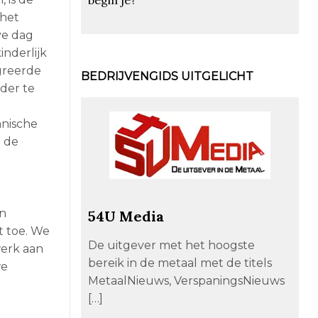
 het
ve dag
nderlijk
greerde
BEDRIJVENGIDS UITGELICHT
der te
anische
j de
en
54U Media
t toe. We
De uitgever met het hoogste
werk aan
bereik in de metaal met de titels
we
MetaalNieuws, VerspaningsNieuws
[…]