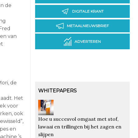
in de
DIGITALE KRANT
ing
METAALNIEUWSBRIEF
 Fred
ken van
ADVERTEREN
et
ori, de
WHITEPAPERS
laadt. Het
rek voor
rken, ook
Hoe u succesvol omgaat met stof,
ewisseld”,
lawaai en trillingen bij het zagen en
ypes en
slijpen
achine ’s