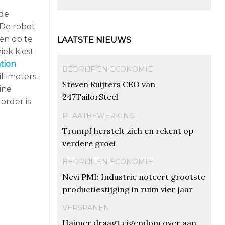
 de
 De robot
en op te
LAATSTE NIEUWS
iek kiest
tion
BEDRIJF EN ECONOMIE
llimeters.
Steven Ruijters CEO van
ine
247TailorSteel
order is
PLAATBEWERKING
Trumpf herstelt zich en rekent op
verdere groei
BEDRIJF EN ECONOMIE
Nevi PMI: Industrie noteert grootste
productiestijging in ruim vier jaar
VERSPANEN
Haimer draagt eigendom over aan