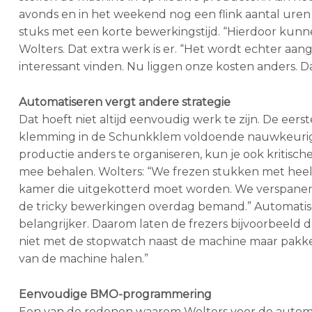
avonds en in het weekend nog een flink aantal uren 
stuks met een korte bewerkingstijd. “Hierdoor kun
Wolters. Dat extra werk is er. “Het wordt echter aa
interessant vinden. Nu liggen onze kosten anders. D
Automatiseren vergt andere strategie
Dat hoeft niet altijd eenvoudig werk te zijn. De ee
klemming in de Schunkklem voldoende nauwkeurig i
productie anders te organiseren, kun je ook kriti
mee behalen. Wolters: “We frezen stukken met heel 
kamer die uitgekotterd moet worden. We verspanen
de tricky bewerkingen overdag bemand.” Automatise
belangrijker. Daarom laten de frezers bijvoorbeel
niet met de stopwatch naast de machine maar pakk
van de machine halen.”
Eenvoudige BMO-programmering
Een van de redenen waarom Wolters voor de automa