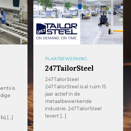
PLAATBEWERKING
247TailorSteel
247TailorSteel
247TailorSteel is al ruim 15
nts is
jaar actief in de
rdige
metaalbewerkende
industrie. 247TailorSteel
levert […]
ij […]