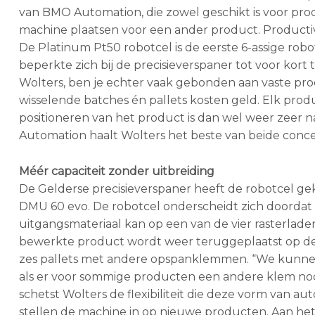
van BMO Automation, die zowel geschikt is voor prod
machine plaatsen voor een ander product. Productivite
De Platinum Pt50 robotcel is de eerste 6-assige robo
beperkte zich bij de precisieverspaner tot voor kort t
Wolters, ben je echter vaak gebonden aan vaste pr
wisselende batches én pallets kosten geld. Elk prod
positioneren van het product is dan wel weer zeer
Automation haalt Wolters het beste van beide conce
Méér capaciteit zonder uitbreiding
De Gelderse precisieverspaner heeft de robotcel g
DMU 60 evo. De robotcel onderscheidt zich doordat z
uitgangsmateriaal kan op een van de vier rasterlade
bewerkte product wordt weer teruggeplaatst op de r
zes pallets met andere opspanklemmen. “We kunn
als er voor sommige producten een andere klem nodig
schetst Wolters de flexibiliteit die deze vorm van a
stellen de machine in op nieuwe producten. Aan het