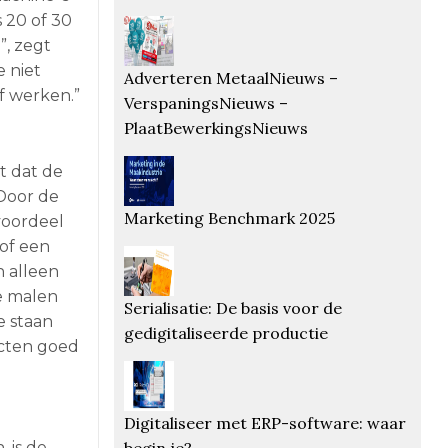
 20 of 30
, zegt
e niet
Adverteren MetaalNieuws –
f werken.”
VerspaningsNieuws –
PlaatBewerkingsNieuws
t dat de
Door de
Marketing Benchmark 2025
voordeel
of een
 alleen
e malen
Serialisatie: De basis voor de
e staan
gedigitaliseerde productie
ucten goed
Digitaliseer met ERP-software: waar
 is de
begin je?