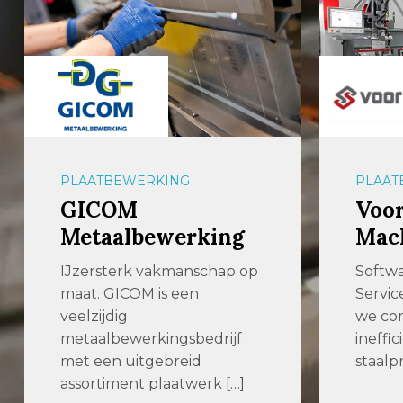
PLAATBEWERKING
PLAAT
GICOM
Voor
Metaalbewerking
Mac
IJzersterk vakmanschap op
Softwa
maat. GICOM is een
Servic
veelzijdig
we com
metaalbewerkingsbedrijf
ineffic
met een uitgebreid
staalp
assortiment plaatwerk […]