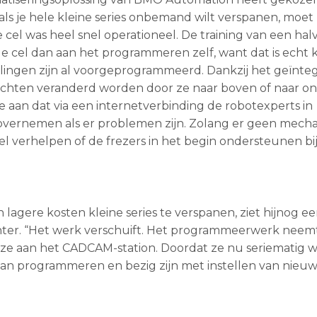
s je hele kleine series onbemand wilt verspanen, moet
l was heel snel operationeel. De training van een hal
 cel dan aan het programmeren zelf, want dat is echt ki
llingen zijn al voorgeprogrammeerd. Dankzij het geïnte
hten veranderd worden door ze naar boven of naar on
 aan dat via een internetverbinding de robotexperts in
vernemen als er problemen zijn. Zolang er geen mech
el verhelpen of de frezers in het begin ondersteunen bi
lagere kosten kleine series te verspanen, ziet hijnog e
santer. “Het werk verschuift. Het programmeerwerk neem
ze aan het CADCAM-station. Doordat ze nu seriematig 
an programmeren en bezig zijn met instellen van nieu