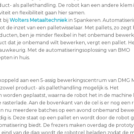
uct- als pallethandling. De robot kan een andere klem 
it en flexibiliteit gaan hier samen.
t bij
Wolters Metaaltechniek
in Spankeren. Automatiser
ot de inzet van een palletwisselaar. Met pallets, zo zegt
oducten, ben je minder flexibel in het onbemand bewer
uct dat je onbemand wilt bewerken, vergt een pallet. H
 nauwkeurig. Met de automatiseringsoplossing van BMO
pten in huis.
ekoppeld aan een 5-assig bewerkingscentrum van DMG M
owel product- als pallethandling mogelijk is. Het
n worden geplaatst, waarna de robot het in de machine 
asterlade. Aan de bovenkant van de cel is er nog een 
en nu meerdere batches op een avond onbemand bewe
 is. Deze staat op een pallet en wordt door de robot g
utomatisering biedt. De frezers maken overdag de protot
 eind van de dag wordt de robotcel beladen zodat de m