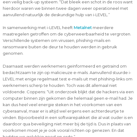
een veilig back-up systeem. “Dat bleek een schot in de roos want
hierdoor waren we binnen twee dagen weer operationeel met
aanvullend natuurlijk de deskundige hulp van i-LEVEL.”
In samenwerking met i-LEVEL heeft
Metalnet
meerdere
maatregelen getroffen om de cyberweerbaarheid te vergroten.
Verschillende systemen om virussen, phishing-mails en
ransomware buiten de deur te houden werden in gebruik
genomen.
Daarnaast werden werknemers geïnformeerd en getraind om
bedachtzaam te zijn op malicieuze e-mails. Aanvullend stuurde i-
LEVEL met enige regelmaat test e-mails uit met phishing-links om
werknemers scherp te houden. Toch was dit allemaal niet
voldoende. Coppens: “Uit onderzoek blijkt dat de hackers via een
computer binnen zijn gekomen die helemaal geen e-mail had. Je
kan dus heel veel energie steken in het voorkomen van een
cyberaanval, maar er is altijd wel ergens een achterdeurtje te
vinden. Bijvoorbeeld in een softwarepakket die al wat ouder is en
daardoor qua beveiliging niet meer bij de tijd is. Dus in plaats van
voorkomen moet je je ook vooral richten op genezen. En dat
hadden we gelukkig goed op orde.”