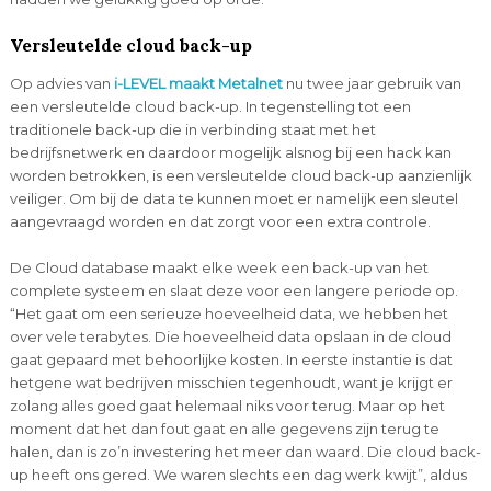
Versleutelde cloud back-up
Op advies van
i-LEVEL maakt Metalnet
nu twee jaar gebruik van
een versleutelde cloud back-up. In tegenstelling tot een
traditionele back-up die in verbinding staat met het
bedrijfsnetwerk en daardoor mogelijk alsnog bij een hack kan
worden betrokken, is een versleutelde cloud back-up aanzienlijk
veiliger. Om bij de data te kunnen moet er namelijk een sleutel
aangevraagd worden en dat zorgt voor een extra controle.
De Cloud database maakt elke week een back-up van het
complete systeem en slaat deze voor een langere periode op.
“Het gaat om een serieuze hoeveelheid data, we hebben het
over vele terabytes. Die hoeveelheid data opslaan in de cloud
gaat gepaard met behoorlijke kosten. In eerste instantie is dat
hetgene wat bedrijven misschien tegenhoudt, want je krijgt er
zolang alles goed gaat helemaal niks voor terug. Maar op het
moment dat het dan fout gaat en alle gegevens zijn terug te
halen, dan is zo’n investering het meer dan waard. Die cloud back-
up heeft ons gered. We waren slechts een dag werk kwijt”, aldus