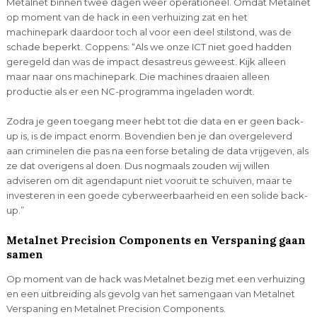
Metalnet binnen twee dagen weer operationeel. Omdat Metalnet
op moment van de hack in een verhuizing zat en het
machinepark daardoor toch al voor een deel stilstond, was de
schade beperkt. Coppens: “Als we onze ICT niet goed hadden
geregeld dan was de impact desastreus geweest. Kijk alleen
maar naar ons machinepark. Die machines draaien alleen
productie als er een NC-programma ingeladen wordt.
Zodra je geen toegang meer hebt tot die data en er geen back-
up is, is de impact enorm. Bovendien ben je dan overgeleverd
aan criminelen die pas na een forse betaling de data vrijgeven, als
ze dat overigens al doen. Dus nogmaals zouden wij willen
adviseren om dit agendapunt niet vooruit te schuiven, maar te
investeren in een goede cyberweerbaarheid en een solide back-
up.”
Metalnet Precision Components en Verspaning gaan
samen
Op moment van de hack was Metalnet bezig met een verhuizing
en een uitbreiding als gevolg van het samengaan van Metalnet
Verspaning en Metalnet Precision Components.