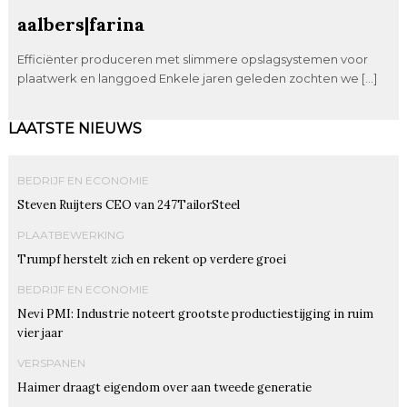
aalbers|farina
Efficiënter produceren met slimmere opslagsystemen voor
plaatwerk en langgoed Enkele jaren geleden zochten we […]
LAATSTE NIEUWS
BEDRIJF EN ECONOMIE
Steven Ruijters CEO van 247TailorSteel
PLAATBEWERKING
Trumpf herstelt zich en rekent op verdere groei
BEDRIJF EN ECONOMIE
Nevi PMI: Industrie noteert grootste productiestijging in ruim
vier jaar
VERSPANEN
Haimer draagt eigendom over aan tweede generatie