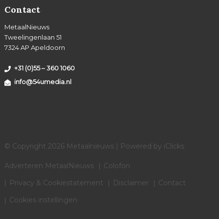
Contact
MetaalNieuws
Tweelingenlaan 51
7324 AP Apeldoorn
+31 (0)55 – 360 1060
info@54umedia.nl
© Copyright 2026 Metaalnieuws | Powered by
iClicks
Adverteren MetaalNieuws
Colofon
Privacy & Cookiestatement
Disclaimer
Contact
Cookies instellingen