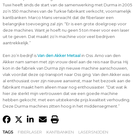
Tuwi heeft sinds de start van de samenwerking met Durma in 2005
zo’n 550 machines van de Turkse fabrikant verkocht, voornamelijk
kantbanken. Marco Mans verwacht dat de fiberlaser een
belangrijke toevoeging zal zijn. “Er is een grote doelgroep voor
deze machines. Want je hoeft nu geen 5 ton meer voor een laser
uit te geven. Dat maakt zo’n machine voor veel bedrijven
aantrekkelijk.”
Een zo’n bedrijf is
Van den Akker Metaal
in Oss. Arno van den
Akker nam samen met zijn vrouw deel aan de reis naar Bursa. Hij
kon in de fabriek van Durma zijn nieuwe machine aanschouwen,
vlak voordat deze op transport naar Oss ging. Van den Akker was
al enthousiast over zijn nieuwe aanwinst, maar het bezoek aan de
fabrikant maakt hem alleen maar nog enthousiaster. “Dat wat ik
hier zie sterkt mijn vertrouwen dat we een goede machine
hebben gekocht; met een uitstekende prijs kwaliteit verhouding.
Deze Durma machines zitten hoog in het middensegment.”
TAGS
FIBERLASER
KANTBANKEN
LASERSNIJDEN