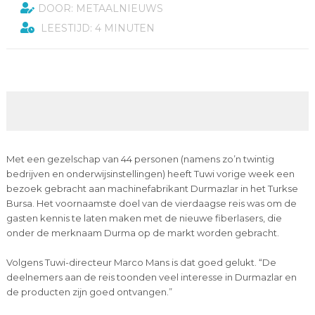
DOOR: METAALNIEUWS
LEESTIJD: 4 MINUTEN
Met een gezelschap van 44 personen (namens zo’n twintig
bedrijven en onderwijsinstellingen) heeft Tuwi vorige week een
bezoek gebracht aan machinefabrikant Durmazlar in het Turkse
Bursa. Het voornaamste doel van de vierdaagse reis was om de
gasten kennis te laten maken met de nieuwe fiberlasers, die
onder de merknaam Durma op de markt worden gebracht.
Volgens Tuwi-directeur Marco Mans is dat goed gelukt. “De
deelnemers aan de reis toonden veel interesse in Durmazlar en
de producten zijn goed ontvangen.”