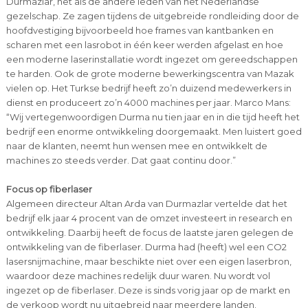
Durmazlar, net als de andere leden van het Nederlandse
gezelschap. Ze zagen tijdens de uitgebreide rondleiding door de
hoofdvestiging bijvoorbeeld hoe frames van kantbanken en
scharen met een lasrobot in één keer werden afgelast en hoe
een moderne laserinstallatie wordt ingezet om gereedschappen
te harden. Ook de grote moderne bewerkingscentra van Mazak
vielen op. Het Turkse bedrijf heeft zo’n duizend medewerkers in
dienst en produceert zo’n 4000 machines per jaar. Marco Mans:
“Wij vertegenwoordigen Durma nu tien jaar en in die tijd heeft het
bedrijf een enorme ontwikkeling doorgemaakt. Men luistert goed
naar de klanten, neemt hun wensen mee en ontwikkelt de
machines zo steeds verder. Dat gaat continu door.”
Focus op fiberlaser
Algemeen directeur Altan Arda van Durmazlar vertelde dat het
bedrijf elk jaar 4 procent van de omzet investeert in research en
ontwikkeling. Daarbij heeft de focus de laatste jaren gelegen de
ontwikkeling van de fiberlaser. Durma had (heeft) wel een CO2
lasersnijmachine, maar beschikte niet over een eigen laserbron,
waardoor deze machines redelijk duur waren. Nu wordt vol
ingezet op de fiberlaser. Deze is sinds vorig jaar op de markt en
de verkoop wordt nu uitgebreid naar meerdere landen.