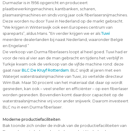
Durmazlar is in 1956 opgericht en produceert
plaatbewerkingsmachines; kantbanken, scharen,
plasmasnijmachines en sinds vorig jaar ook fiberlasersnijmachines.
Deze worden nu door Tuwi in Nederland op de markt gebracht.
“We krijgen in Winterswijk ook een Europees centrum van
spareparts”, aldus Mans. “En verder krijgen we er als
Tuwi
meerdere dealerlanden bij naast Nederland, waaronder België
en Engeland.”
De verkoop van Durma fiberlasers loopt al heel goed. Tuwi had er
voor de reis al vier aan de man gebracht en tijdens het verblijf in
Turkije kwam ook de verkoop van de vijfde machine rond: deze
gaat naar
BLC De Kruyf Rotterdam
. BLC snijdt al jaren met een
Waterjet waterstraalsnijmachine van Tuwi, zo vertelde directeur
Wim Bak. Maar 50 procent van het materiaal dat daar op wordt
gesneden, kan ook – veel sneller en efficiënter – op een fiberlaser
worden gesneden. Bovendien komt daardoor capaciteit op de
waterstraalsnijmachine vrij voor ander snijwerk. Daarom investeert
BLC nu in een Durma fiberlaser.
Moderne productiefaciliteiten
Bak toonde zich onder de indruk van de productiefaciliteiten van