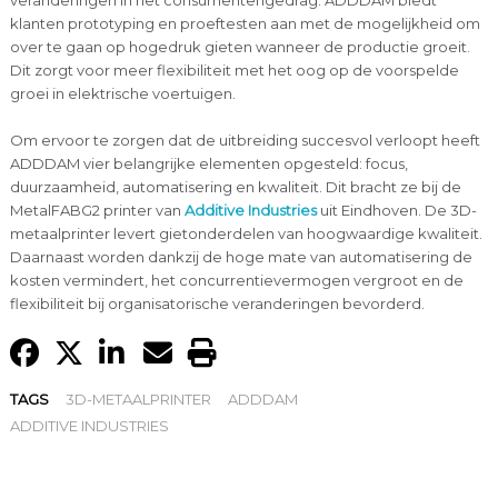
veranderingen in het consumentengedrag. ADDDAM biedt
klanten prototyping en proeftesten aan met de mogelijkheid om
over te gaan op hogedruk gieten wanneer de productie groeit.
Dit zorgt voor meer flexibiliteit met het oog op de voorspelde
groei in elektrische voertuigen.
Om ervoor te zorgen dat de uitbreiding succesvol verloopt heeft
ADDDAM vier belangrijke elementen opgesteld: focus,
duurzaamheid, automatisering en kwaliteit. Dit bracht ze bij de
MetalFABG2 printer van
Additive Industries
uit Eindhoven. De 3D-
metaalprinter levert gietonderdelen van hoogwaardige kwaliteit.
Daarnaast worden dankzij de hoge mate van automatisering de
kosten vermindert, het concurrentievermogen vergroot en de
flexibiliteit bij organisatorische veranderingen bevorderd.
TAGS
3D-METAALPRINTER
ADDDAM
ADDITIVE INDUSTRIES