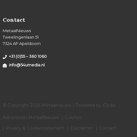
Contact
MetaalNieuws
Tweelingenlaan 51
7324 AP Apeldoorn
+31 (0)55 – 360 1060
info@54umedia.nl
© Copyright 2026 Metaalnieuws | Powered by
iClicks
Adverteren MetaalNieuws
Colofon
Privacy & Cookiestatement
Disclaimer
Contact