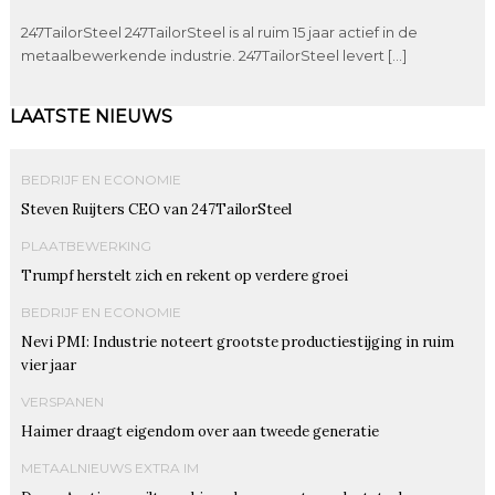
247TailorSteel 247TailorSteel is al ruim 15 jaar actief in de
metaalbewerkende industrie. 247TailorSteel levert […]
LAATSTE NIEUWS
BEDRIJF EN ECONOMIE
Steven Ruijters CEO van 247TailorSteel
PLAATBEWERKING
Trumpf herstelt zich en rekent op verdere groei
BEDRIJF EN ECONOMIE
Nevi PMI: Industrie noteert grootste productiestijging in ruim
vier jaar
VERSPANEN
Haimer draagt eigendom over aan tweede generatie
METAALNIEUWS EXTRA IM