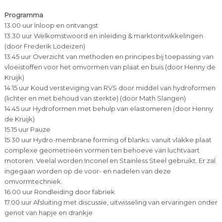
Programma
13.00 uur Inloop en ontvangst
13.30 uur Welkomstwoord en inleiding & marktontwikkelingen
(door Frederik Lodeizen)
13.45 uur Overzicht van methoden en principes bij toepassing van
vloeistoffen voor het omvormen van plaat en buis (door Henny de
Kruijk)
14.15 uur Koud versteviging van RVS door middel van hydroformen
(lichter en met behoud van sterkte) (door Math Slangen)
14.45 uur Hydroformen met behulp van elastomeren (door Henny
de Kruijk)
15.15 uur Pauze
15.30 uur Hydro-membrane forming of blanks: vanuit vlakke plaat
complexe geometrieën vormen ten behoeve van luchtvaart
motoren. Veelal worden Inconel en Stainless Steel gebruikt. Er zal
ingegaan worden op de voor- en nadelen van deze
omvormtechniek.
16.00 uur Rondleiding door fabriek
17.00 uur Afsluiting met discussie, uitwisseling van ervaringen onder
genot van hapje en drankje