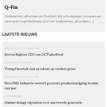
Q-Fin
Ontbramen, afronden en finishen! Wij ontwikkelen, bouwen en
verkopen topmachines voor het ontbramen, afronden […]
LAATSTE NIEUWS
BEDRIJF EN ECONOMIE
Steven Ruijters CEO van 247TailorSteel
PLAATBEWERKING
Trumpf herstelt zich en rekent op verdere groei
BEDRIJF EN ECONOMIE
Nevi PMI: Industrie noteert grootste productiestijging in ruim
vier jaar
VERSPANEN
Haimer draagt eigendom over aan tweede generatie