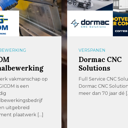
BEWERKING
VERSPANEN
OM
Dormac CNC
aalbewerking
Solutions
terk vakmanschap op
Full Service CNC Solu
GICOM is een
Dormac CNC Solutions 
dig
meer dan 70 jaar dé [
bewerkingsbedrijf
n uitgebreid
iment plaatwerk […]