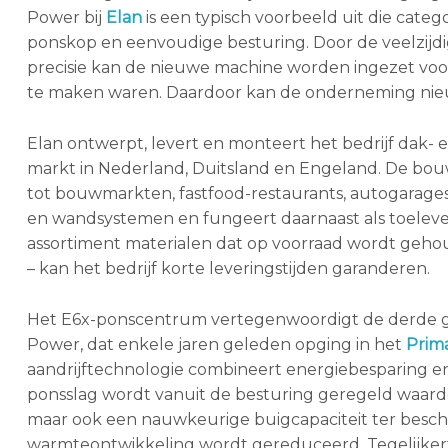
Power bij
Elan
is een typisch voorbeeld uit die cate
ponskop en eenvoudige besturing. Door de veelzijd
precisie kan de nieuwe machine worden ingezet voor
te maken waren. Daardoor kan de onderneming ni
Elan ontwerpt, levert en monteert het bedrijf dak- 
markt in Nederland, Duitsland en Engeland. De bouw
tot bouwmarkten, fastfood-restaurants, autogarages 
en wandsystemen en fungeert daarnaast als toeleve
assortiment materialen dat op voorraad wordt gehoud
– kan het bedrijf korte leveringstijden garanderen.
Het E6x-ponscentrum vertegenwoordigt de derde gen
Power, dat enkele jaren geleden opging in het
Prim
aandrijftechnologie combineert energiebesparing en
ponsslag wordt vanuit de besturing geregeld waard
maar ook een nauwkeurige buigcapaciteit ter besch
warmteontwikkeling wordt gereduceerd. Tegelijkerti