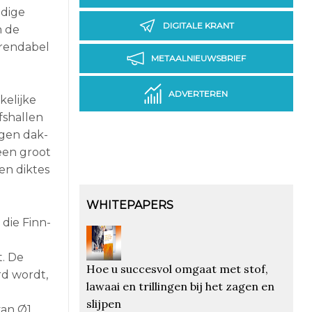
dige
DIGITALE KRANT
n de
 rendabel
METAALNIEUWSBRIEF
ADVERTEREN
kelijke
fshallen
igen dak-
een groot
en diktes
WHITEPAPERS
die Finn-
t. De
Hoe u succesvol omgaat met stof,
rd wordt,
lawaai en trillingen bij het zagen en
slijpen
van Ø1