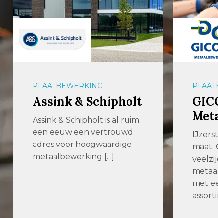
PLAATBEWERKING
PLAAT
Assink & Schipholt
GIC
Met
Assink & Schipholt is al ruim
een eeuw een vertrouwd
IJzers
adres voor hoogwaardige
maat. 
metaalbewerking […]
veelzij
metaal
met ee
assort