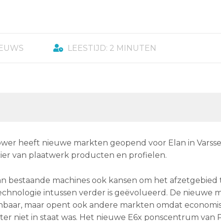
IEUWS
LEESTIJD: 2 MINUTEN
er heeft nieuwe markten geopend voor Elan in Varsse
ier van plaatwerk producten en profielen.
van bestaande machines ook kansen om het afzetgebied 
chnologie intussen verder is geëvolueerd. De nieuwe m
ienbaar, maar opent ook andere markten omdat economi
er niet in staat was. Het nieuwe E6x ponscentrum van 