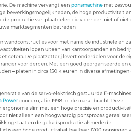
gorie. De machine vervangt een
ponsmachine
met zesvou
ige bewerkingsmogelijkheden, de hoge productiviteit e
 de productie van plaatdelen die voorheen niet of niet
euwe marktsegmenten betreden.
en wandconstructies voor met name de industriële en za
activiteiten lopen uiteen van kantoorpanden en bedrij
et cetera. De plaatzetterij levert onderdelen voor de e
rancier voor derden. Met een goed georganiseerde en 
en – platen in circa 150 kleuren in diverse afmetingen 
eratie van de servo-elektrisch gestuurde E-machines 
a Power
concern, al in 1998 op de markt bracht. Deze
 ergonomie slim met een hoge precisie en productivitei
oor niet alleen een hoogwaardig ponsproces gerealisee
ikking staat en de geluidsproductie alsmede de
jd is een hoge productiviteit haalbaar (700 ponsingen 