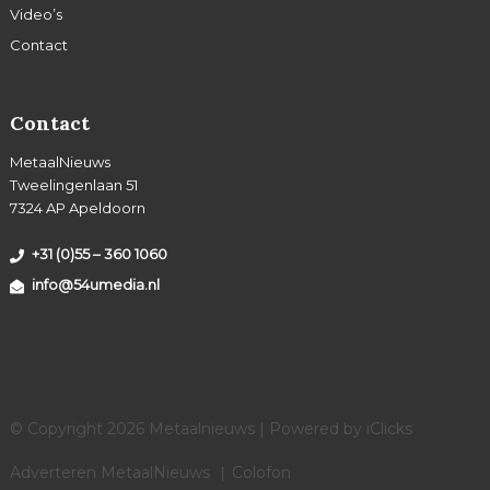
Video’s
Contact
Contact
MetaalNieuws
Tweelingenlaan 51
7324 AP Apeldoorn
+31 (0)55 – 360 1060
info@54umedia.nl
© Copyright 2026 Metaalnieuws | Powered by
iClicks
Adverteren MetaalNieuws
Colofon