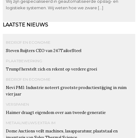
Wij zijn gespecialiseerd in geautomatiseerde opslag- en
logistieke systemen. Wij weten hoe we zware […]
LAATSTE NIEUWS
BEDRIJF EN ECONOMIE
Steven Ruijters CEO van 247TailorSteel
PLAATBEWERKING
Trumpf herstelt zich en rekent op verdere groei
BEDRIJF EN ECONOMIE
Nevi PMI: Industrie noteert grootste productiestijging in ruim
vier jaar
VERSPANEN
Haimer draagt eigendom over aan tweede generatie
METAALNIEUWS EXTRA IM
Dome Auctions veilt machines, lasapparatuur, plaatstaal en
inventaris van Solex Thermal Science