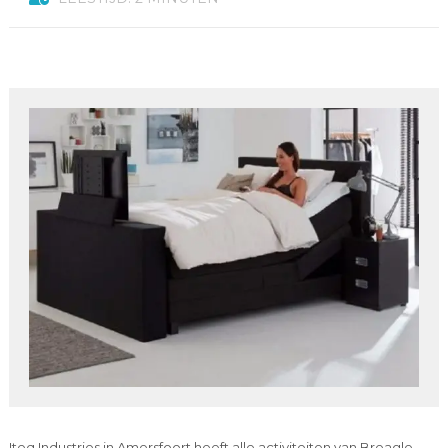
Iteq Industries in Amersfoort heeft alle activiteiten van Breagle