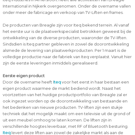
International in Nijkerk overgenomen. Onder de overname vallen
onder meer de fabricage en verkoop van TV-Liften en frames.
De producten van Breagle zijn voor Iteq bekend terrein. Al vanaf
het eerste uur is de plaatwerkspecialist betrokken geweest bij de
ontwikkeling van de diverse producten, waaronder de TV-liften.
Sindsdien is Iteq partner gebleven in zowel de doorontwikkeling
alsmede de levering van plaatwerkproducten. Per 1 maart is de
volledige productie naar de fabriek van Iteq verplaatst. Vanuit hier
zijn de eerste leveringen inmiddels gerealiseerd.
Eerste eigen product
Door de overname heeft
Iteq
voor het eerst in haar bestaan een
eigen product waarmee de markt bediend wordt. Naast het
voortzetten van het huidige productportfolio van Breagle zal er
ook ingezet worden op de doorontwikkeling van bestaande en
het bedenken van nieuwe producten. TV-liften zijn een stukje
techniek dat het mogelijk maakt om een televisie uit de grond of
uit een meubel omhoog te laten komen. De liften zijn in
verschillende hoogtes leverbaar, met RF of Bluetooth besturing.
Iteq
levert deze liften aan zowel de zakelijke markt als aan de