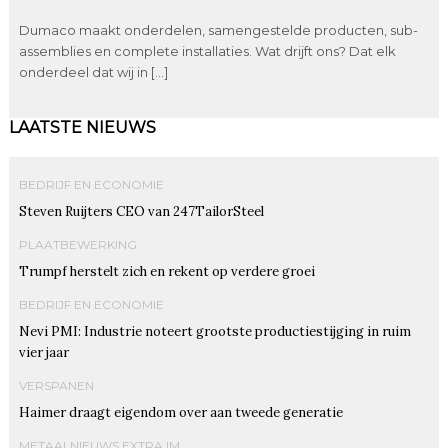
Dumaco maakt onderdelen, samengestelde producten, sub-
assemblies en complete installaties. Wat drijft ons? Dat elk
onderdeel dat wij in […]
LAATSTE NIEUWS
BEDRIJF EN ECONOMIE
Steven Ruijters CEO van 247TailorSteel
PLAATBEWERKING
Trumpf herstelt zich en rekent op verdere groei
BEDRIJF EN ECONOMIE
Nevi PMI: Industrie noteert grootste productiestijging in ruim
vier jaar
VERSPANEN
Haimer draagt eigendom over aan tweede generatie
METAALNIEUWS EXTRA IM