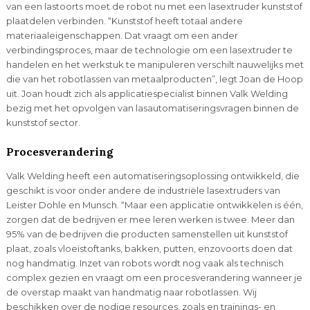
van een lastoorts moet de robot nu met een lasextruder kunststof
plaatdelen verbinden. “Kunststof heeft totaal andere
materiaaleigenschappen. Dat vraagt om een ander
verbindingsproces, maar de technologie om een lasextruder te
handelen en het werkstuk te manipuleren verschilt nauwelijks met
die van het robotlassen van metaalproducten”, legt Joan de Hoop
uit. Joan houdt zich als applicatiespecialist binnen Valk Welding
bezig met het opvolgen van lasautomatiseringsvragen binnen de
kunststof sector.
Procesverandering
Valk Welding heeft een automatiseringsoplossing ontwikkeld, die
geschikt is voor onder andere de industriële lasextruders van
Leister Dohle en Munsch. “Maar een applicatie ontwikkelen is één,
zorgen dat de bedrijven er mee leren werken is twee. Meer dan
95% van de bedrijven die producten samenstellen uit kunststof
plaat, zoals vloeistoftanks, bakken, putten, enzovoorts doen dat
nog handmatig. Inzet van robots wordt nog vaak als technisch
complex gezien en vraagt om een procesverandering wanneer je
de overstap maakt van handmatig naar robotlassen. Wij
beschikken over de nodige resources, zoals en trainings- en