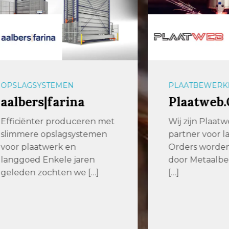
GSYSTEMEN
PLAATBEWERKING
ers|farina
Plaatweb.Onli
ënter produceren met
Wij zijn Plaatweb, uw
ere opslagsystemen
partner voor lasersni
laatwerk en
Orders worden uitge
ed Enkele jaren
door Metaalbedrijf Ba
n zochten we […]
[…]