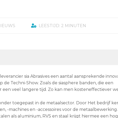
NIEUWS
LEESTIJD: 2 MINUTEN
verancier sia Abrasives een aantal aansprekende innova
p de Techni-Show. Zoals de siasphere banden, die een
 een veel langere tijd. Zo kan men kosteneffectiever w
der toegepast in de metaalsector. Door Het bedrijf ke
en, -machines en -accessoires voor de metaalbewerking.
alen als aluminium, RVS en staal krijgt hiermee een ho