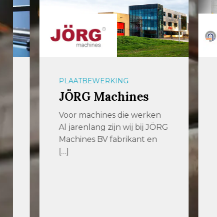
PLAATBEWERKING
OPSLA
JÖRG Machines
aalb
Voor machines die werken
Effici
Al jarenlang zijn wij bij JÖRG
slimm
Machines BV fabrikant en
voor p
[…]
langgo
gelede