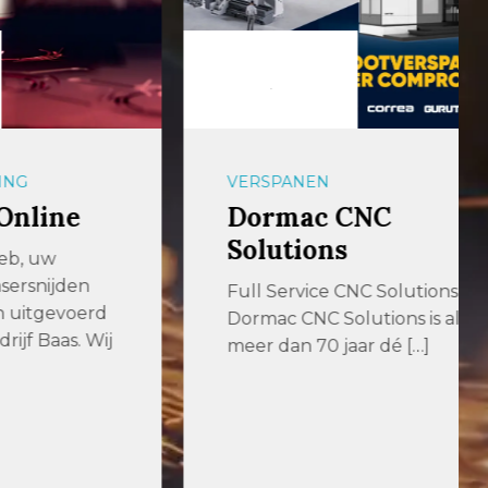
VERSPANEN
ne
Dormac CNC
Solutions
jden
Full Service CNC Solutions
voerd
Dormac CNC Solutions is al
as. Wij
meer dan 70 jaar dé […]