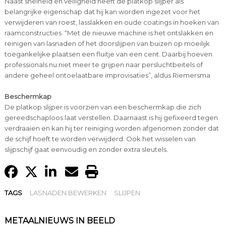
Naast snelheid en veiligheid heeft de platkop slijper als
belangrijke eigenschap dat hij kan worden ingezet voor het
verwijderen van roest, lasslakken en oude coatings in hoeken van
raamconstructies. “Met de nieuwe machine is het ontslakken en
reinigen van lasnaden of het doorslijpen van buizen op moeilijk
toegankelijke plaatsen een fluitje van een cent. Daarbij hoeven
professionals nu niet meer te grijpen naar persluchtbeitels of
andere geheel ontoelaatbare improvisaties”, aldus Riemersma
Beschermkap
De platkop slijper is voorzien van een beschermkap die zich
gereedschaploos laat verstellen. Daarnaast is hij gefixeerd tegen
verdraaien en kan hij ter reiniging worden afgenomen zonder dat
de schijf hoeft te worden verwijderd. Ook het wisselen van
slijpschijf gaat eenvoudig en zonder extra sleutels.
TAGS
LASNADEN BEWERKEN
SLIJPEN
METAALNIEUWS IN BEELD