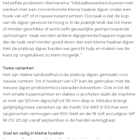
hetzelfde probleem. Riemersma: “Metaalbewerkers kunnen niet
werken met een conventionele kleine haakse slijper onder een
hoek van 45° of in nauwe tussenruimten. Oorzaak is dat de kop
van de slijper gewoon te hoog is. In de praktijk leidt dat tot meer
of minder geschikte of soms zelfs gevaarlijke geïmproviseerde
oplossingen. Vaak worden andere slijpgereedschappen ingezet
die de taak veel minder goed doen dan een kleine haakse slijper.
Met de platkop slijper bieden we gericht hulp en maken we de
kans op ongelukken zo klein mogelijk.”
Twee varianten
Met zijn vlakke tandwielhuis is de platkop slijper gemaakt voor
nauwe ruimten. Tot in hoeken van 43° kan de gebruiker met de
nieuwe slijper probleemloos lasnaden bewerken. Ook in tot 66
mm smalle tussenruimten en vlakke U-profielen duikt de machine
er met zijn 125 mm slijpschijf tot 110 mm diep in. Metabo brengt
gelijktijdig twee varianten op de markt. De WEF 9-125 met een
opgenomen vermogen van 900 Watt en de 18 Volt accuslijper WF
18 LTX 125 zijn vanaf september in de handel verkrijgbaar.
Snel en veilig in kleine hoeken