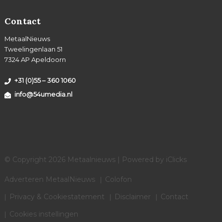
Contact
MetaalNieuws
Tweelingenlaan 51
7324 AP Apeldoorn
+31 (0)55 – 360 1060
info@54umedia.nl
© Copyright 2026 Metaalnieuws | Powered by
iClicks
Adverteren MetaalNieuws
Colofon
Privacy & Cookiestatement
Disclaimer
Contact
Cookies instellingen