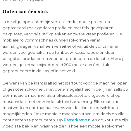
Goten aan één stuk
In de afgelopen jaren zijn verschillende mooie projecten
gepasseerd zoals gesloten profielen met fels, gevelplaten,
dakplaten, vangrails, strijkplanken en zware kraan profielen. De
mobiele rolvormmachines kunnen rolvormen vanaf
aanhangwagen, vanaf een verreiker of vanuit de container en
worden veel gebruikt in de tuinbouw, kassenbouw en door
dakgoten producenten voor het produceren op locatie. Hierbij
worden goten van bijvoorbeeld 200 meter aan één stuk
geproduceerd in de kas, of in het veld.
De wens van de klant is altijd het startpunt voor de machine; open
of gesloten rolvormer, met pons-mogelijkheid in de lijn en zelfs op
een mobiele machine, als snelwisselcassette uitgevoerd of op
rupsbanden, met en zonder afstandsbediening. Elke machine is
maatwerk en ontstaat naar wens van de klant en beschikbare
mogelijkheden. Deze mobiele machines staan inmiddels op alle
continenten te produceren. Op
Pasterkamp.nl
en op YouTube zijn
video’s te bekijken, waarin te zien is hoe een mobiele rolvormer