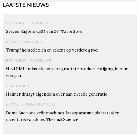
LAATSTE NIEUWS
BEDRIJF EN ECONOMIE
Steven Ruijters CEO van 247TailorSteel
PLAATBEWERKING
Trumpf herstelt zich en rekent op verdere groei
BEDRIJF EN ECONOMIE
Nevi PMI: Industrie noteert grootste productiestijging in ruim
vier jaar
VERSPANEN
Haimer draagt eigendom over aan tweede generatie
METAALNIEUWS EXTRA IM
Dome Auctions veilt machines, lasapparatuur, plaatstaal en
inventaris van Solex Thermal Science