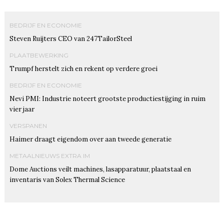
BEDRIJF EN ECONOMIE
Steven Ruijters CEO van 247TailorSteel
PLAATBEWERKING
Trumpf herstelt zich en rekent op verdere groei
BEDRIJF EN ECONOMIE
Nevi PMI: Industrie noteert grootste productiestijging in ruim
vier jaar
VERSPANEN
Haimer draagt eigendom over aan tweede generatie
METAALNIEUWS EXTRA IM
Dome Auctions veilt machines, lasapparatuur, plaatstaal en
inventaris van Solex Thermal Science