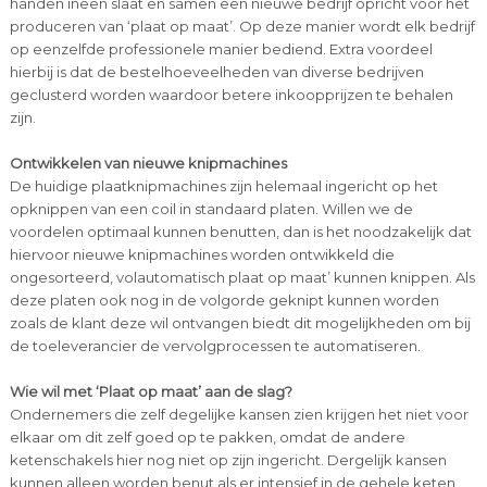
handen ineen slaat en samen een nieuwe bedrijf opricht voor het
produceren van ‘plaat op maat’. Op deze manier wordt elk bedrijf
op eenzelfde professionele manier bediend. Extra voordeel
hierbij is dat de bestelhoeveelheden van diverse bedrijven
geclusterd worden waardoor betere inkoopprijzen te behalen
zijn.
Ontwikkelen van nieuwe knipmachines
De huidige plaatknipmachines zijn helemaal ingericht op het
opknippen van een coil in standaard platen. Willen we de
voordelen optimaal kunnen benutten, dan is het noodzakelijk dat
hiervoor nieuwe knipmachines worden ontwikkeld die
ongesorteerd, volautomatisch plaat op maat’ kunnen knippen. Als
deze platen ook nog in de volgorde geknipt kunnen worden
zoals de klant deze wil ontvangen biedt dit mogelijkheden om bij
de toeleverancier de vervolgprocessen te automatiseren.
Wie wil met ‘Plaat op maat’ aan de slag?
Ondernemers die zelf degelijke kansen zien krijgen het niet voor
elkaar om dit zelf goed op te pakken, omdat de andere
ketenschakels hier nog niet op zijn ingericht. Dergelijk kansen
kunnen alleen worden benut als er intensief in de gehele keten