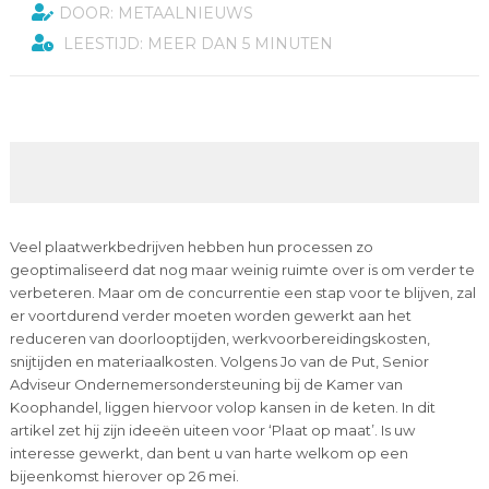
DOOR: METAALNIEUWS
LEESTIJD: MEER DAN 5 MINUTEN
Veel plaatwerkbedrijven hebben hun processen zo
geoptimaliseerd dat nog maar weinig ruimte over is om verder te
verbeteren. Maar om de concurrentie een stap voor te blijven, zal
er voortdurend verder moeten worden gewerkt aan het
reduceren van doorlooptijden, werkvoorbereidingskosten,
snijtijden en materiaalkosten. Volgens Jo van de Put, Senior
Adviseur Ondernemersondersteuning bij de Kamer van
Koophandel, liggen hiervoor volop kansen in de keten. In dit
artikel zet hij zijn ideeën uiteen voor ‘Plaat op maat’. Is uw
interesse gewerkt, dan bent u van harte welkom op een
bijeenkomst hierover op 26 mei.