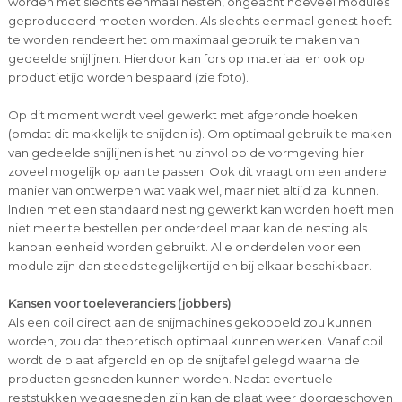
worden met slechts eenmaal nesten, ongeacht hoeveel modules
geproduceerd moeten worden. Als slechts eenmaal genest hoeft
te worden rendeert het om maximaal gebruik te maken van
gedeelde snijlijnen. Hierdoor kan fors op materiaal en ook op
productietijd worden bespaard (zie foto).
Op dit moment wordt veel gewerkt met afgeronde hoeken
(omdat dit makkelijk te snijden is). Om optimaal gebruik te maken
van gedeelde snijlijnen is het nu zinvol op de vormgeving hier
zoveel mogelijk op aan te passen. Ook dit vraagt om een andere
manier van ontwerpen wat vaak wel, maar niet altijd zal kunnen.
Indien met een standaard nesting gewerkt kan worden hoeft men
niet meer te bestellen per onderdeel maar kan de nesting als
kanban eenheid worden gebruikt. Alle onderdelen voor een
module zijn dan steeds tegelijkertijd en bij elkaar beschikbaar.
Kansen voor toeleveranciers (jobbers)
Als een coil direct aan de snijmachines gekoppeld zou kunnen
worden, zou dat theoretisch optimaal kunnen werken. Vanaf coil
wordt de plaat afgerold en op de snijtafel gelegd waarna de
producten gesneden kunnen worden. Nadat eventuele
reststukken weggesneden zijn kan de plaat weer doorgeschoven