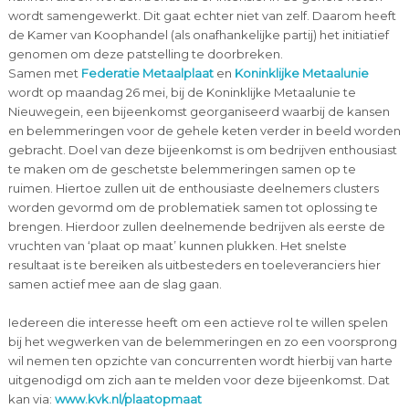
wordt samengewerkt. Dit gaat echter niet van zelf. Daarom heeft
de Kamer van Koophandel (als onafhankelijke partij) het initiatief
genomen om deze patstelling te doorbreken.
Samen met
Federatie Metaalplaat
en
Koninklijke Metaalunie
wordt op maandag 26 mei, bij de Koninklijke Metaalunie te
Nieuwegein, een bijeenkomst georganiseerd waarbij de kansen
en belemmeringen voor de gehele keten verder in beeld worden
gebracht. Doel van deze bijeenkomst is om bedrijven enthousiast
te maken om de geschetste belemmeringen samen op te
ruimen. Hiertoe zullen uit de enthousiaste deelnemers clusters
worden gevormd om de problematiek samen tot oplossing te
brengen. Hierdoor zullen deelnemende bedrijven als eerste de
vruchten van ‘plaat op maat’ kunnen plukken. Het snelste
resultaat is te bereiken als uitbesteders en toeleveranciers hier
samen actief mee aan de slag gaan.
Iedereen die interesse heeft om een actieve rol te willen spelen
bij het wegwerken van de belemmeringen en zo een voorsprong
wil nemen ten opzichte van concurrenten wordt hierbij van harte
uitgenodigd om zich aan te melden voor deze bijeenkomst. Dat
kan via:
www.kvk.nl/plaatopmaat