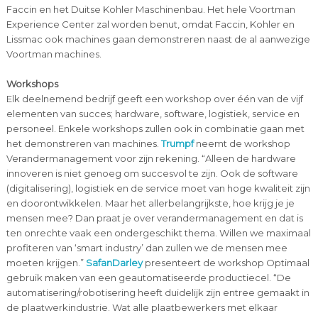
Faccin en het Duitse Kohler Maschinenbau. Het hele Voortman
Experience Center zal worden benut, omdat Faccin, Kohler en
Lissmac ook machines gaan demonstreren naast de al aanwezige
Voortman machines.
Workshops
Elk deelnemend bedrijf geeft een workshop over één van de vijf
elementen van succes; hardware, software, logistiek, service en
personeel. Enkele workshops zullen ook in combinatie gaan met
het demonstreren van machines.
Trumpf
neemt de workshop
Verandermanagement voor zijn rekening. “Alleen de hardware
innoveren is niet genoeg om succesvol te zijn. Ook de software
(digitalisering), logistiek en de service moet van hoge kwaliteit zijn
en doorontwikkelen. Maar het allerbelangrijkste, hoe krijg je je
mensen mee? Dan praat je over verandermanagement en dat is
ten onrechte vaak een ondergeschikt thema. Willen we maximaal
profiteren van ‘smart industry’ dan zullen we de mensen mee
moeten krijgen.”
SafanDarley
presenteert de workshop Optimaal
gebruik maken van een geautomatiseerde productiecel. “De
automatisering/robotisering heeft duidelijk zijn entree gemaakt in
de plaatwerkindustrie. Wat alle plaatbewerkers met elkaar