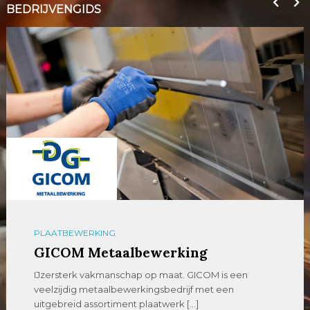
BEDRIJVENGIDS
PLAATBEWERKING
GICOM Metaalbewerking
IJzersterk vakmanschap op maat. GICOM is een
veelzijdig metaalbewerkingsbedrijf met een
uitgebreid assortiment plaatwerk […]