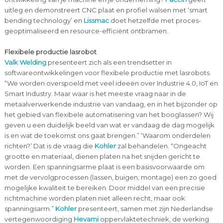
uitleg en demonstreert CNC plaat en profiel walsen met ‘smart
bending technology’ en
Lissmac
doet hetzelfde met proces-
geoptimaliseerd en resource-efficiënt ontbramen.
Flexibele productie lasrobot
Valk Welding
presenteert zich als een trendsetter in
softwareontwikkelingen voor flexibele productie met lasrobots.
“We worden overspoeld met veel ideeën over Industrie 4.0, IoT en
Smart Industry. Maar waar is het meeste vraag naar in de
metaalverwerkende industrie van vandaag, en in het bijzonder op
het gebied van flexibele automatisering van het booglassen? Wij
geven u een duidelijk beeld van wat er vandaag de dag mogelijk
is en wat de toekomst ons gaat brengen.” ‘Waarom onderdelen
richten?’ Dat is de vraag die
Kohler
zal behandelen. “Ongeacht
grootte en materiaal, dienen platen na het snijden gericht te
worden. Een spanningsarme plaat is een basisvoorwaarde om
met de vervolgprocessen (lassen, buigen, montage) een zo goed
mogelijke kwaliteit te bereiken. Door middel van een precisie
richtmachine worden platen niet alleen recht, maar ook
spanningsarm.”
Kohler
presenteert, samen met zijn Nederlandse
vertegenwoordiging
Hevami
oppervlaktetechniek, de werking