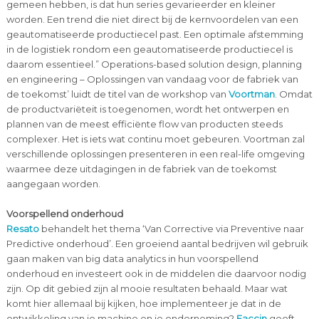
gemeen hebben, is dat hun series gevarieerder en kleiner
worden. Een trend die niet direct bij de kernvoordelen van een
geautomatiseerde productiecel past. Een optimale afstemming
in de logistiek rondom een geautomatiseerde productiecel is
daarom essentieel.” Operations-based solution design, planning
en engineering – Oplossingen van vandaag voor de fabriek van
de toekomst’ luidt de titel van de workshop van
Voortman
. Omdat
de productvariëteit is toegenomen, wordt het ontwerpen en
plannen van de meest efficiënte flow van producten steeds
complexer. Het is iets wat continu moet gebeuren. Voortman zal
verschillende oplossingen presenteren in een real-life omgeving
waarmee deze uitdagingen in de fabriek van de toekomst
aangegaan worden.
Voorspellend onderhoud
Resato
behandelt het thema ‘Van Corrective via Preventive naar
Predictive onderhoud’. Een groeiend aantal bedrijven wil gebruik
gaan maken van big data analytics in hun voorspellend
onderhoud en investeert ook in de middelen die daarvoor nodig
zijn. Op dit gebied zijn al mooie resultaten behaald. Maar wat
komt hier allemaal bij kijken, hoe implementeer je dat in de
ontwikkeling van je machine en je onderneming?
Faccin
geeft